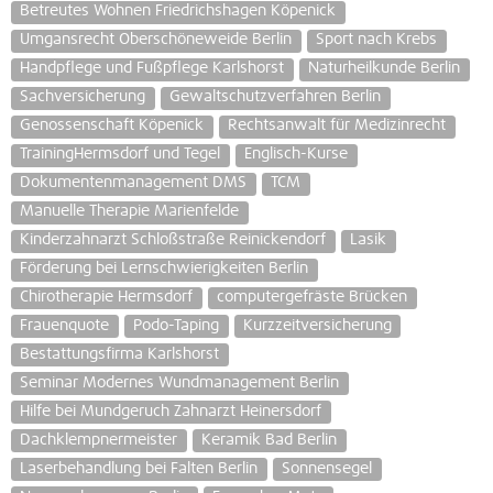
Betreutes Wohnen Friedrichshagen Köpenick
Umgansrecht Oberschöneweide Berlin
Sport nach Krebs
Handpflege und Fußpflege Karlshorst
Naturheilkunde Berlin
Sachversicherung
Gewaltschutzverfahren Berlin
Genossenschaft Köpenick
Rechtsanwalt für Medizinrecht
TrainingHermsdorf und Tegel
Englisch-Kurse
Dokumentenmanagement DMS
TCM
Manuelle Therapie Marienfelde
Kinderzahnarzt Schloßstraße Reinickendorf
Lasik
Förderung bei Lernschwierigkeiten Berlin
Chirotherapie Hermsdorf
computergefräste Brücken
Frauenquote
Podo-Taping
Kurzzeitversicherung
Bestattungsfirma Karlshorst
Seminar Modernes Wundmanagement Berlin
Hilfe bei Mundgeruch Zahnarzt Heinersdorf
Dachklempnermeister
Keramik Bad Berlin
Laserbehandlung bei Falten Berlin
Sonnensegel