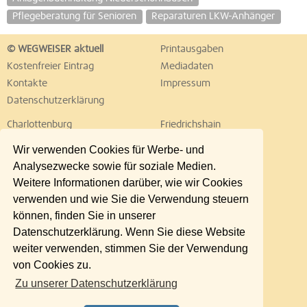
Pflegeberatung für Senioren
Reparaturen LKW-Anhänger
© WEGWEISER aktuell
Printausgaben
Kostenfreier Eintrag
Mediadaten
Kontakte
Impressum
Datenschutzerklärung
Charlottenburg
Friedrichshain
Hellersdorf
Hohenschönhausen
Wir verwenden Cookies für Werbe- und
Köpenick
Kreuzberg
Analysezwecke sowie für soziale Medien.
Lichtenberg
Marzahn
Weitere Informationen darüber, wie wir Cookies
Mitte
Neukölln
verwenden und wie Sie die Verwendung steuern
Pankow
Prenzlauer Berg
können, finden Sie in unserer
Reinickendorf
Schöneberg
Datenschutzerklärung. Wenn Sie diese Website
Spandau
Steglitz
weiter verwenden, stimmen Sie der Verwendung
Tempelhof
Tiergarten
von Cookies zu.
Treptow
Umland Ost
Zu unserer Datenschutzerklärung
Wedding
Weißensee