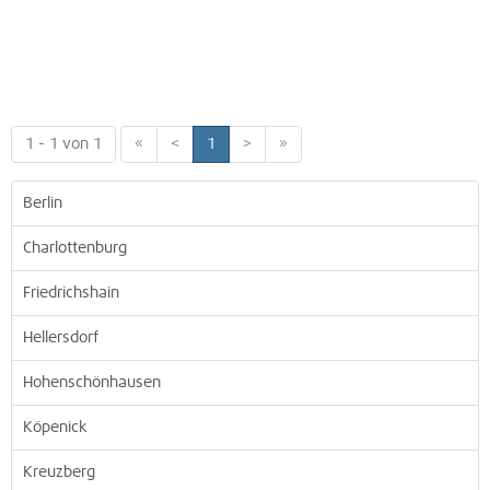
1 - 1 von 1
«
<
1
>
»
Berlin
Charlottenburg
Friedrichshain
Hellersdorf
Hohenschönhausen
Köpenick
Kreuzberg