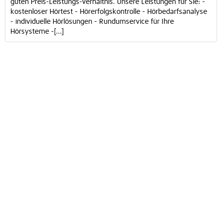
guten Preis-Leistungs-Verhältnis. Unsere Leistungen für Sie: -
kostenloser Hörtest - Hörerfolgskontrolle - Hörbedarfsanalyse
- individuelle Hörlösungen - Rundumservice für Ihre
Hörsysteme -[...]