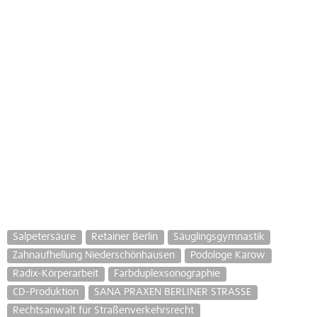
Salpetersäure
Retainer Berlin
Säuglingsgymnastik
Zahnaufhellung Niederschönhausen
Podologe Karow
Radix-Körperarbeit
Farbduplexsonographie
CD-Produktion
SANA PRAXEN BERLINER STRASSE
Rechtsanwalt für Straßenverkehrsrecht