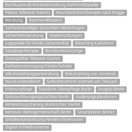
Rechtsanwalt Kostenerstattung Kieferorthopädie
Pilates Teltower Damm
Neurofunktionstherapie nach Rogge
Beratung
Baumwollteppich
Sachverständiger Gutachten Neuenhagen
Sicherheitsberatung
Seebestattungen
Logopädie für Kinder Johannisthal
Bleaching Karlshorst
Säuglingstherapie
Brustkrebsvorsorge
Osteopathie Teltower Damm
Katheterversorgung Friedrichsfelde
Alkoholabhängigenberatung
Bekämpfung von Ameisen
Hauskundendienst
Selbstbestimmt wohnen am Tierpark
Intensivpflege
häusliche Altenpflege Berlin
Insignia Berlin
Gebrauchtwagengutachten Berlin
Änderungsabnahmen
Hirnleistungstraining Märkisches Viertel
betreute Wohngemeinschaft Berlin
Smartphone defekt
Unfallinstandsetzung Niederschönhausen
Digital-Schließsysteme