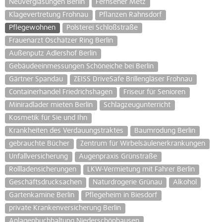
Neuverglasungen Berlin
Fernseher Metz
Klagevertretung Frohnau
Pflanzen Rahnsdorf
Pflegewohnen
Polsterei Schloßstraße
Frauenarzt Oschatzer Ring Berlin
Außenputz Adlershof Berlin
Gebäudeeinmessungen Schöneiche bei Berlin
Gärtner Spandau
ZEISS DriveSafe Brillengläser Frohnau
Containerhandel Friedrichshagen
Friseur für Senioren
Miniradlader mieten Berlin
Schlagzeugunterricht
Kosmetik für Sie und Ihn
Krankheiten des Verdauungstraktes
Baumrodung Berlin
gebrauchte Bücher
Zentrum für Wirbelsäulenerkrankungen
Unfallversicherung
Augenpraxis Grünstraße
Rollladensicherungen
LKW-Vermietung mit Fahrer Berlin
Geschäftsdrucksachen
Naturdrogerie Grünau
Alkohol
Gartenkamine Berlin
Pflegeheim in Biesdorf
private Krankenversicherung Berlin
Anlagenbuchhaltung Niederschönhausen