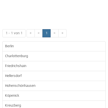
1 - 1 von 1
«
<
1
>
»
Berlin
Charlottenburg
Friedrichshain
Hellersdorf
Hohenschönhausen
Köpenick
Kreuzberg