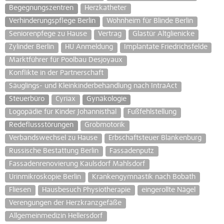
Begegnungszentren
Herzkatheter
Verhinderungspflege Berlin
Wohnheim für Blinde Berlin
Seniorenpfege zu Hause
Vertrag
Glastür Altglienicke
Zylinder Berlin
HU Anmeldung
Implantate Friedrichsfelde
Marktführer für Poolbau Desjoyaux
Konflikte in der Partnerschaft
Säuglings- und Kleinkinderbehandlung nach IntraAct
Steuerbüro
Cyriax
Gynäkologie
Logopädie für Kinder Johannisthal
Fußfehlstellung
Redeflussstörungen
Grobmotorik
Verbandswechsel zu Hause
Erbschaftsteuer Blankenburg
Russische Bestattung Berlin
Fassadenputz
Fassadenrenovierung Kaulsdorf Mahlsdorf
Urinmikroskopie Berlin
Krankengymnastik nach Bobath
Fliesen
Hausbesuch Physiotherapie
eingerollte Nägel
Verengungen der Herzkranzgefäße
Allgemeinmedizin Hellersdorf