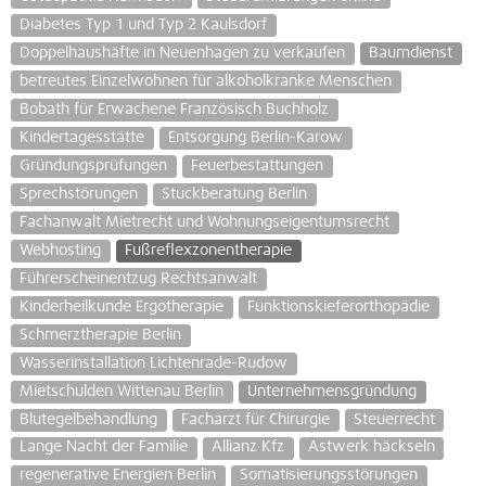
Diabetes Typ 1 und Typ 2 Kaulsdorf
Doppelhaushäfte in Neuenhagen zu verkaufen
Baumdienst
betreutes Einzelwohnen für alkoholkranke Menschen
Bobath für Erwachene Französisch Buchholz
Kindertagesstätte
Entsorgung Berlin-Karow
Gründungsprüfungen
Feuerbestattungen
Sprechstörungen
Stuckberatung Berlin
Fachanwalt Mietrecht und Wohnungseigentumsrecht
Webhosting
Fußreflexzonentherapie
Führerscheinentzug Rechtsanwalt
Kinderheilkunde Ergotherapie
Funktionskieferorthopädie
Schmerztherapie Berlin
Wasserinstallation Lichtenrade-Rudow
Mietschulden Wittenau Berlin
Unternehmensgründung
Blutegelbehandlung
Facharzt für Chirurgie
Steuerrecht
Lange Nacht der Familie
Allianz Kfz
Astwerk häckseln
regenerative Energien Berlin
Somatisierungsstörungen