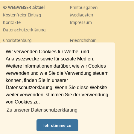
© WEGWEISER aktuell
Printausgaben
Kostenfreier Eintrag
Mediadaten
Kontakte
Impressum
Datenschutzerklärung
Charlottenburg
Friedrichshain
Hellersdorf
Hohenschönhausen
Wir verwenden Cookies für Werbe- und
Köpenick
Kreuzberg
Analysezwecke sowie für soziale Medien.
Lichtenberg
Marzahn
Weitere Informationen darüber, wie wir Cookies
Mitte
Neukölln
verwenden und wie Sie die Verwendung steuern
Pankow
Prenzlauer Berg
können, finden Sie in unserer
Reinickendorf
Schöneberg
Datenschutzerklärung. Wenn Sie diese Website
Spandau
Steglitz
weiter verwenden, stimmen Sie der Verwendung
Tempelhof
Tiergarten
von Cookies zu.
Treptow
Umland Ost
Zu unserer Datenschutzerklärung
Wedding
Weißensee
Wilmersdorf
Zehlendorf
Ich stimme zu