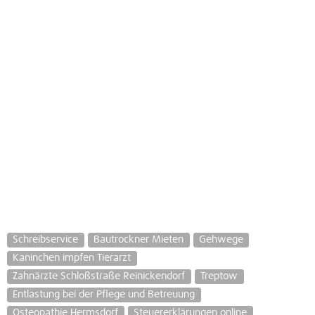
Schreibservice
Bautrockner Mieten
Gehwege
Kaninchen impfen Tierarzt
Zahnärzte Schloßstraße Reinickendorf
Treptow
Entlastung bei der Pflege und Betreuung
Osteopathie Hermsdorf
Steuererklärungen online