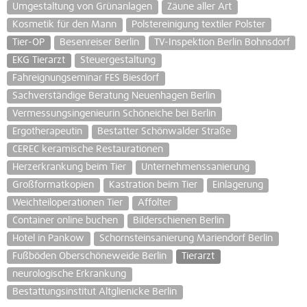
Umgestaltung von Grünanlagen
Zäune aller Art
Kosmetik für den Mann
Polstereinigung textiler Polster
Tier-OP
Besenreiser Berlin
TV-Inspektion Berlin Bohnsdorf
EKG Tierarzt
Steuergestaltung
Fahreignungseminar FES Biesdorf
Sachverständige Beratung Neuenhagen Berlin
Vermessungsingenieurin Schöneiche bei Berlin
Ergotherapeutin
Bestatter Schönwalder Straße
CEREC keramische Restaurationen
Herzerkrankung beim Tier
Unternehmenssanierung
Großformatkopien
Kastration beim Tier
Einlagerung
Weichteiloperationen Tier
Affolter
Container online buchen
Bilderschienen Berlin
Hotel in Pankow
Schornsteinsanierung Mariendorf Berlin
Fußböden Oberschöneweide Berlin
Tierarzt
neurologische Erkrankung
Bestattungsinstitut Altglienicke Berlin