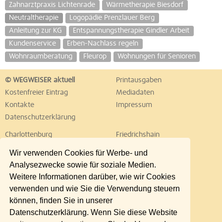
Zahnarztpraxis Lichtenrade
Wärmetherapie Biesdorf
Neutraltherapie
Logopädie Prenzlauer Berg
Anleitung zur KG
Entspannungstherapie Gindler Arbeit
Kundenservice
Erben-Nachlass regeln
Wohnraumberatung
Fleurop
Wohnungen für Senioren
© WEGWEISER aktuell
Printausgaben
Kostenfreier Eintrag
Mediadaten
Kontakte
Impressum
Datenschutzerklärung
Charlottenburg
Friedrichshain
Hellersdorf
Hohenschönhausen
Wir verwenden Cookies für Werbe- und
Köpenick
Kreuzberg
Analysezwecke sowie für soziale Medien.
Lichtenberg
Marzahn
Weitere Informationen darüber, wie wir Cookies
Mitte
Neukölln
verwenden und wie Sie die Verwendung steuern
Pankow
Prenzlauer Berg
können, finden Sie in unserer
Reinickendorf
Schöneberg
Datenschutzerklärung. Wenn Sie diese Website
Spandau
Steglitz