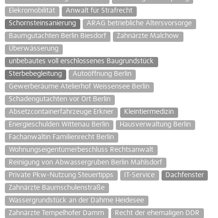
Elekromobilität
Anwalt für Strafrecht
Schornsteinsanierung
ARAG betriebliche Altersvorsorge
Baumgutachten Berlin Biesdorf
Zahnärzte Malchow
Überwässerung
unbebautes voll erschlossenes Baugrundstück
Sterbebegleitung
Autoöffnung Berlin
Gewerberäume Atelierhof Weissensee Berlin
Schadengutachten vor Ort Berlin
Absetzcontainerfahrzeuge Erkner
Kleintiermedizin
Energieschulden Wittenau Berlin
Hausverwaltung Berlin
Fachanwältin Familienrecht Berlin
Wohnungseigentümerbeschluss Rechtsanwalt
Reinigung von Abwassergruben Berlin Mahlsdorf
Private Pkw-Nutzung Steuertipps
IT-Service
Dachfenster
Zahnärzte Baumschulenstraße
Wassergrundstück an der Dahme Heidesee
Zahnärzte Tempelhofer Damm
Recht der ehemaligen DDR