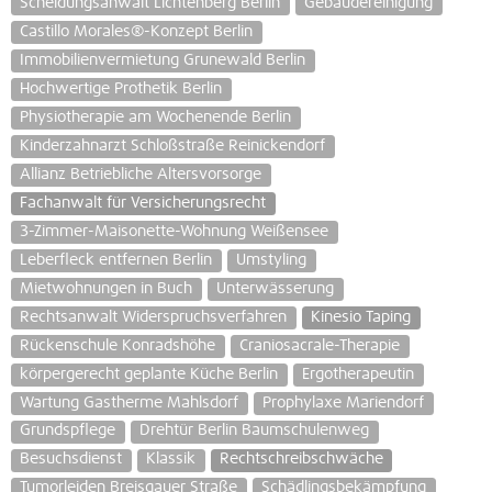
Scheidungsanwalt Lichtenberg Berlin
Gebäudereinigung
Castillo Morales®-Konzept Berlin
Immobilienvermietung Grunewald Berlin
Hochwertige Prothetik Berlin
Physiotherapie am Wochenende Berlin
Kinderzahnarzt Schloßstraße Reinickendorf
Allianz Betriebliche Altersvorsorge
Fachanwalt für Versicherungsrecht
3-Zimmer-Maisonette-Wohnung Weißensee
Leberfleck entfernen Berlin
Umstyling
Mietwohnungen in Buch
Unterwässerung
Rechtsanwalt Widerspruchsverfahren
Kinesio Taping
Rückenschule Konradshöhe
Craniosacrale-Therapie
körpergerecht geplante Küche Berlin
Ergotherapeutin
Wartung Gastherme Mahlsdorf
Prophylaxe Mariendorf
Grundspflege
Drehtür Berlin Baumschulenweg
Besuchsdienst
Klassik
Rechtschreibschwäche
Tumorleiden Breisgauer Straße
Schädlingsbekämpfung