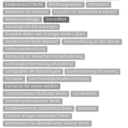
Kinderwunsch Berlin
Rechnungswesen
Nervenarzt
Wohnheim für Senioren
Facharzt für Anästhesie Kaulsdorf
Nuklearkardiologie
Gesundheit
neurologische Erkrankungen
Produkte direkt vom Erzeuger Berlin Lübars
Gehölzschnitt Berlin Biesdorf
Ferienwohnung an der Ostsee
Softwareentwicklung
Betreuung für Menschen mit Behinderung
Schwangerenbetreuung Johannisthal
Sonographie der Bauchorgane
Baufinanzierung Strausberg
Türspione
Geschwindigkeitsüberschreitung
Fachärzte für Innere Medizin
Anstricharbeiten Mahlsdorf Berlin
Familenrecht
Geschirrspülerreparatur Berlin
Schiebeelemente Johannisthal Berlin
Inhalation
Sanitäre Anlagen Mariendorf Berlin
Wohnbereich für alkoholkranke Männer Berlin