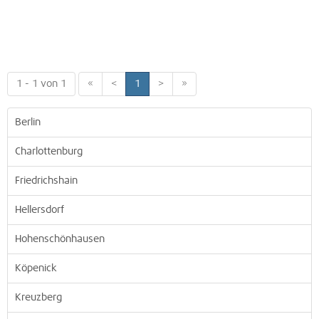
1 - 1 von 1
«
<
1
>
»
Berlin
Charlottenburg
Friedrichshain
Hellersdorf
Hohenschönhausen
Köpenick
Kreuzberg