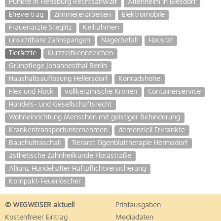
Punkte in Flensburg Rechtsanwalt
Altenheim in Biesdorf
Ehevertrag
Zimmererarbeiten
Elektromobile
Frauenärzte Steglitz
Keilrahmen
unsichtbare Zahnspangen
Nagerbefall
Hausrat
Tierärzte
Kurzzeitkennzeichen
Grünpflege Johannesthal Berlin
Haushaltsauflösung Hellersdorf
Konradshöhe
Flex und Flock
vollkeramische Kronen
Containerservice
Handels- und Gesellschaftsrecht
Wohneinrichtung Menschen mit geistiger Behinderung
Krankentransportunternehmen
demenziell Erkrankte
Bauchultraschall
Tierarzt Eigenbluttherapie Hermsdorf
ästhetische Zahnheilkunde Florastraße
Allianz Hundehalter Haftpflichtversicherung
Kompakt-Feuerlöscher
© WEGWEISER aktuell
Printausgaben
Kostenfreier Eintrag
Mediadaten