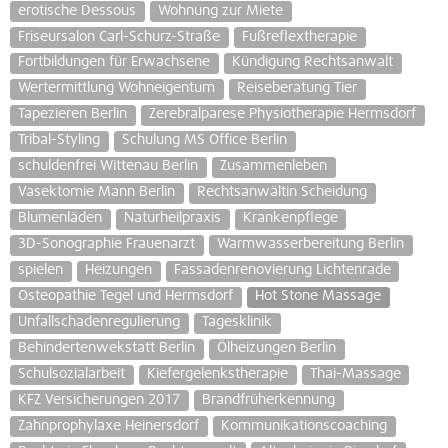
erotische Dessous
Wohnung zur Miete
Friseursalon Carl-Schurz-Straße
Fußreflextherapie
Fortbildungen für Erwachsene
Kündigung Rechtsanwalt
Wertermittlung Wohneigentum
Reiseberatung Tier
Tapezieren Berlin
Zerebralparese Physiotherapie Hermsdorf
Tribal-Styling
Schulung MS Office Berlin
schuldenfrei Wittenau Berlin
Zusammenleben
Vasektomie Mann Berlin
Rechtsanwältin Scheidung
Blumenläden
Naturheilpraxis
Krankenpflege
3D-Sonographie Frauenarzt
Warmwasserbereitung Berlin
spielen
Heizungen
Fassadenrenovierung Lichtenrade
Osteopathie Tegel und Hermsdorf
Hot Stone Massage
Unfallschadenregulierung
Tagesklinik
Behindertenwekstatt Berlin
Ölheizungen Berlin
Schulsozialarbeit
Kiefergelenkstherapie
Thai-Massage
KFZ Versicherungen 2017
Brandfrüherkennung
Zahnprophylaxe Heinersdorf
Kommunikationscoaching