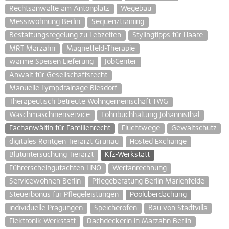
Rechtsanwälte am Antonplatz
Wegebau
Messiwohnung Berlin
Sequenztraining
Bestattungsregelung zu Lebzeiten
Stylingtipps für Haare
MRT Marzahn
Magnetfeld-Therapie
warme Speisen Lieferung
JobCenter
Anwalt für Gesellschaftsrecht
Manuelle Lympdrainage Biesdorf
Therapeutisch betreute Wohngemeinschaft TWG
Waschmaschinenservice
Lohnbuchhaltung Johannisthal
Fachanwältin für Familienrecht
Fluchtwege
Gewaltschutz
digitales Röntgen Tierarzt Grünau
Hosted Exchange
Blutuntersuchung Tierarzt
Kfz-Werkstatt
Führerscheingutachten HNO
Wertanrechnung
Servicewohnen Berlin
Pflegeberatung Berlin Marienfelde
Steuerbonus für Pflegeleistungen
Poolüberdachung
individuelle Prägungen
Speicherofen
Bau von Stadtvilla
Elektronik Werkstatt
Dachdeckerin in Marzahn Berlin