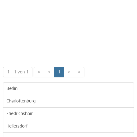
1 - 1 von 1
«
<
1
>
»
Berlin
Charlottenburg
Friedrichshain
Hellersdorf