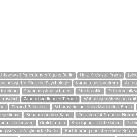
chtsanwalt Patientenverfügung Berlin
Herz-Kreislauf-Praxis
Jalo
sychologe für Klinische Psychologie
Karpaltunnelsyndrom
Autoge
 Heimkino
Spannungskopfschmerz
Stuckprofile
Schimmelpilzs
Hermsdorf
Zahnbehandlungen Tierarzt
Wohnungen Menschen mit g
orf
Tierarzt Rahnsdorf
Schornsteinsanierung Mariendorf Berlin
legedienst
Behandlung von Babys
Rollläden 24-Stunden-Notruf B
 Baumschulenweg
Oralchirurgin
Kündigungsschutzklagen
Schl
ngsservice Altglienicke Berlin
Buchführung und steuerliche Beratu