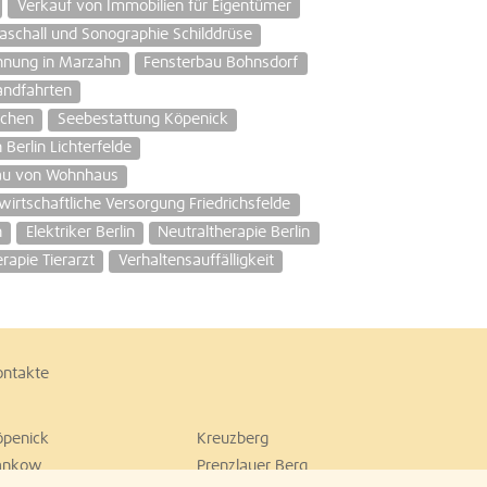
Verkauf von Immobilien für Eigentümer
raschall und Sonographie Schilddrüse
nung in Marzahn
Fensterbau Bohnsdorf
andfahrten
chen
Seebestattung Köpenick
Berlin Lichterfelde
au von Wohnhaus
irtschaftliche Versorgung Friedrichsfelde
n
Elektriker Berlin
Neutraltherapie Berlin
rapie Tierarzt
Verhaltensauffälligkeit
ontakte
öpenick
Kreuzberg
ankow
Prenzlauer Berg