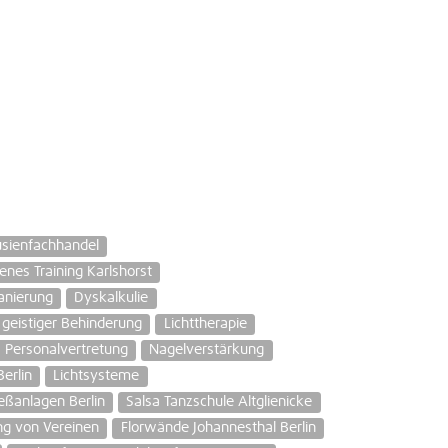
usienfachhandel
nes Training Karlshorst
anierung
Dyskalkulie
eistiger Behinderung
Lichttherapie
Personalvertretung
Nagelverstärkung
erlin
Lichtsysteme
ießanlagen Berlin
Salsa Tanzschule Altglienicke
ng von Vereinen
Florwände Johannesthal Berlin