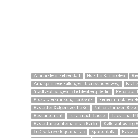
Zahnärzte in Zehlendorf
Holz für Kaminofen
Re
Amalgamfreie Füllungen Baumschulenweg
Fachp
Stadtwohnungen in Lichtenberg Berlin
Reparatur
Prostataerkrankung Lankwitz
Ferienimmobilien 
Bestatter Dolgenseestraße
Zahnarztpraxen Biesd
Bassunterricht
Essen nach Hause
häuslicher Pf
Bestattungsunternehmen Berlin
Kellerauflösung
Fußbodenverlegearbeiten
Sportunfälle
Bestattu