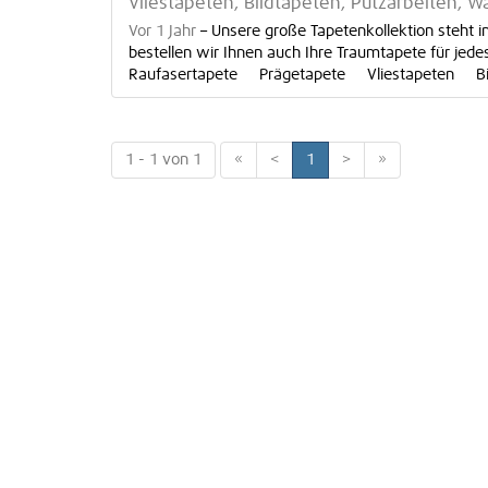
Vliestapeten, Bildtapeten, Putzarbeiten
Vor 1 Jahr
–
Unsere große Tapetenkollektion steht i
bestellen wir Ihnen auch Ihre Traumtapete für je
Raufasertapete Prägetapete Vliestapeten Bild
1 - 1 von 1
«
<
1
>
»