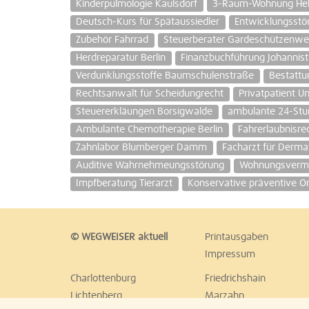
Kinderpulmologie Kaulsdorf
3-Raum-Wohnung Hell
Deutsch-Kurs für Spätaussiedler
Entwicklungsstö
Zubehör Fahrrad
Steuerberater Gardeschützenw
Herdreparatur Berlin
Finanzbuchführung Johannist
Verdunklungsstoffe Baumschulenstraße
Bestattu
Rechtsanwalt für Scheidungrecht
Privatpatient Un
Steuererkläungen Borsigwalde
ambulante 24-Stu
Ambulante Chemotherapie Berlin
Fahrerlaubnisre
Zahnlabor Blumberger Damm
Facharzt für Derma
Auditive Wahrnehmeungsstörung
Wohnungsvermie
Impfberatung Tierarzt
Konservative präventive O
© WEGWEISER aktuell
Printausgaben
Impressum
Charlottenburg
Friedrichshain
Lichtenberg
Marzahn