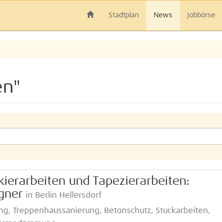
Stadtplan
News
Jobbörse
en"
kierarbeiten und Tapezierarbeiten:
gner
in Berlin Hellersdorf
g, Treppenhaussanierung, Betonschutz, Stuckarbeiten,