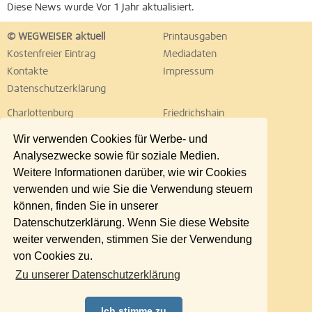
Diese News wurde Vor 1 Jahr aktualisiert.
© WEGWEISER aktuell
Printausgaben
Kostenfreier Eintrag
Mediadaten
Kontakte
Impressum
Datenschutzerklärung
Charlottenburg
Friedrichshain
Hellersdorf
Hohenschönhausen
Wir verwenden Cookies für Werbe- und
Köpenick
Kreuzberg
Analysezwecke sowie für soziale Medien.
Lichtenberg
Marzahn
Weitere Informationen darüber, wie wir Cookies
Mitte
Neukölln
verwenden und wie Sie die Verwendung steuern
Pankow
Prenzlauer Berg
können, finden Sie in unserer
Reinickendorf
Schöneberg
Datenschutzerklärung. Wenn Sie diese Website
Spandau
Steglitz
weiter verwenden, stimmen Sie der Verwendung
Tempelhof
Tiergarten
von Cookies zu.
Treptow
Umland Ost
Zu unserer Datenschutzerklärung
Wedding
Weißensee
Wilmersdorf
Zehlendorf
Ich stimme zu