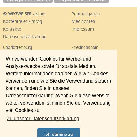
© WEGWEISER aktuell
Printausgaben
Kostenfreier Eintrag
Mediadaten
Kontakte
Impressum
Datenschutzerklärung
Charlottenburg
Friedrichshain
Hellersdorf
Hohenschönhausen
Wir verwenden Cookies für Werbe- und
Köpenick
Kreuzberg
Analysezwecke sowie für soziale Medien.
Lichtenberg
Marzahn
Weitere Informationen darüber, wie wir Cookies
Mitte
Neukölln
verwenden und wie Sie die Verwendung steuern
Pankow
Prenzlauer Berg
können, finden Sie in unserer
Reinickendorf
Schöneberg
Datenschutzerklärung. Wenn Sie diese Website
Spandau
Steglitz
weiter verwenden, stimmen Sie der Verwendung
Tempelhof
Tiergarten
von Cookies zu.
Treptow
Umland Ost
Zu unserer Datenschutzerklärung
Wedding
Weißensee
Wilmersdorf
Zehlendorf
Ich stimme zu