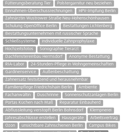
Fütterungsberatung Tier
Polstergarnitur neu beziehen
Einnahmen-Überschussrechnungen
HPV-Impfung Berlin
Zahnärztin Wustrower Straße Neu-Hohenschönhausen
Schulung OpenOffice Berlin
Bestattungen Lichtenberg
Bestattungsunternehmen mit russischer Sprache
Schließsysteme
individuelle Zahnprophylaxe
Hochzeitsfotos
Sonographie Tierarzt
Dachfenstereinbau Hermsdorf
Anonyme Bestattung
RIA-Labor
24-Stunden-Pflege in Wohngemeinschaften
Gardinenservice
Außenbeschattung
Zahnersatz festsitzend und herausnehmbar
Familienpflege Friedrichshain Berlin
Ambiente
Fachanwältin
Duschrinne
Sonnenschutzanlagen Berlin
Portas Küchen nach Maß
Reparatur Einbauherd
Abflussleitung verstopft Berlin Bohnsdorf
Klempnerei
Jahresabschlüsse erstellen
Hausgeräte
Arbeitsvertrag
Ozon
unsichtbare Zahnschienen Berlin
Campus Bikes