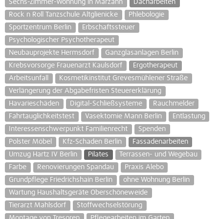
Sechs-Zimmer-Wohnung in Marzahn
Dacharbeiten
Rock n Roll Tanzschule Altglienicke
Phlebologie
Sportzentrum Berlin
Erbschaftssteuer
Psychologischer Psychotherapeut
Neubauprojekte Hermsdorf
Ganzglasanlagen Berlin
Krebsvorsorge Frauenarzt Kaulsdorf
Ergotherapeut
Arbeitsunfall
Kosmetikinstitut Grevesmühlener Straße
Verlängerung der Abgabefristen Steuererklärung
Havarieschäden
Digital-Schließsysteme
Rauchmelder
Fahrtauglichkeitstest
Vasektomie Mann Berlin
Entlastung
Interessenschwerpunkt Familienrecht
Spenden
Polster Möbel
Kfz-Schaden Berlin
Fassadenarbeiten
Umzug Hartz IV Berlin
Pilates
Terrassen- und Wegebau
Farbe
Renovierungen Spandau
Praxis Alebo
Grundpflege Friedrichshain Berlin
ohne Wohnung Berlin
Wartung Haushaltsgeräte Oberschöneweide
Tierarzt Mahlsdorf
Stoffwechselstörung
Montage von Tresoren
Pflegearbeiten im Garten