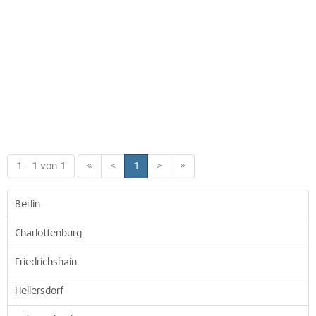
1 - 1 von 1
«
<
1
>
»
Berlin
Charlottenburg
Friedrichshain
Hellersdorf