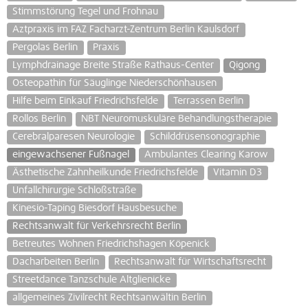
Stimmstörung Tegel und Frohnau
Aztpraxis im FAZ Facharzt-Zentrum Berlin Kaulsdorf
Pergolas Berlin
Praxis
Lymphdrainage Breite Straße Rathaus-Center
Qigong
Osteopathin für Säuglinge Niederschönhausen
Hilfe beim Einkauf Friedrichsfelde
Terrassen Berlin
Rollos Berlin
NBT Neuromuskuläre Behandlungstherapie
Cerebralparesen Neurologie
Schilddrüsensonographie
eingewachsener Fußnagel
Ambulantes Clearing Karow
Ästhetische Zahnheilkunde Friedrichsfelde
Vitamin D3
Unfallchirurgie Schloßstraße
Kinesio-Taping Biesdorf Hausbesuche
Rechtsanwalt für Verkehrsrecht Berlin
Betreutes Wohnen Friedrichshagen Köpenick
Dacharbeiten Berlin
Rechtsanwalt für Wirtschaftsrecht
Streetdance Tanzschule Altglienicke
allgemeines Zivilrecht Rechtsanwältin Berlin