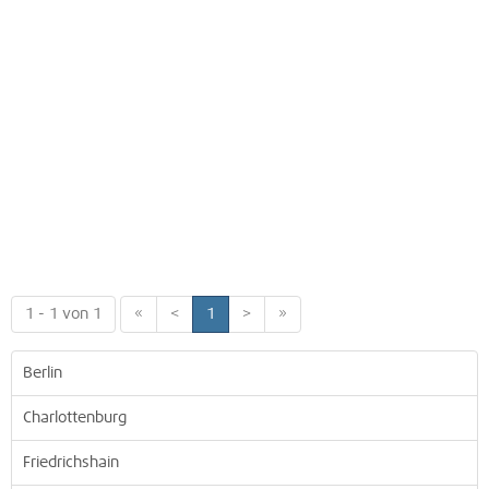
1 - 1 von 1
«
<
1
>
»
Berlin
Charlottenburg
Friedrichshain