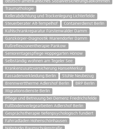
deutsch-amerikanisches Sozialversicherungsabkommen
Traumathologie
Kellerabdichtung und Trockenlegung Lichterfelde
Steuerberater Alt-Tempelhof
Containerdienst Berlin
Kühlschrankreparatur Fürstenwalder Damm
Ganzkörper-Diagnostik Mariendorfer Damm
Fußreflexzonentherapie Pankow
Seniorentagespflege Hoppegarten Hönow
Selbständig wohnen am Tegeler See
Krankenzusatzversicherung HanseMerkur
Fassadenverkleidung Berlin
Stühle Neubezug
Brennwerttherme Adlershof Berlin
BRP Berlin
Migrationsdienste Berlin
Pflege und Betreuung bei Demenz Friedrichsfelde
Fußbodenverlegearbeiten Adlershof Berlin
Gesprächstherapie tiefenpsychologisch fundiert
Fahrradladen Hohenschönhausen
Nähstudio Baumschulenstraße