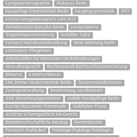
Cumputertomographie
Malskurs Berlin
Hauspflege Friedrichshain Berlin
Säuglingsgymnastik
MTT
Schmerzensgeldanspruch vom Arzt
Verkehrsrecht Marzahn Berlin
Leseprobleme
Treppenhausrenovierung
Schüßler-Salze
Facharzt Hochdruckerkrankung
ohne Wohnung Berlin
stationäres Pflegeheim
Arbeitsstellen für Menschen mit Behinderungen
Verwaltungsrecht
Rechtsanwalt Rechtsschutzversicherung
Rheuma
Kastenschlösser
CNC Dreher Medizintechnik Berlin
Testamentvollstrecker
Zwangsverwaltung
Bestimmung von Blutwert
AXA Versicherungsvertreter
mobile Hundepflege Berlin
Kanzlei Marzahner Promenade
Gelbfieber-Praxis
ärztliche Schweigepflicht bei Gericht
Betriebswirtschaftliche Beratug
Rentenberater
Privatarzt Mahlsdorf
Podologie Podologe Podologin