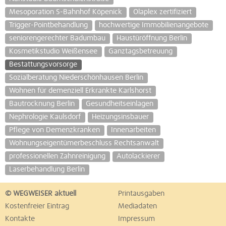
Mesoporation S-Bahnhof Köpenick
Olaplex zertifiziert
Trigger-Pointbehandlung
hochwertige Immobilienangebote
seniorengerechter Badumbau
Haustüröffnung Berlin
Kosmetikstudio Weißensee
Ganztagsbetreuung
Bestattungsvorsorge
Sozialberatung Niederschönhausen Berlin
Wohnen für demenziell Erkrankte Karlshorst
Bautrocknung Berlin
Gesundheitseinlagen
Nephrologie Kaulsdorf
Heizungsinsbauer
Pflege von Demenzkranken
Innenarbeiten
Wohnungseigentümerbeschluss Rechtsanwalt
professionellen Zahnreinigung
Autolackierer
Laserbehandlung Berlin
© WEGWEISER aktuell
Printausgaben
Kostenfreier Eintrag
Mediadaten
Kontakte
Impressum