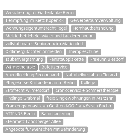
Versicherung für Gartenlaube Berlin
Tierimpfung im Kietz Köpenick
Gewerberaumverwaltung
Wohnungseigentumsrecht Tegel
Hornhautbehandlung
Meisterbetrieb der Maler und Lackiererinnung
vollstationäres Seniorenheim Mariendorf
Oldtimergutachten anmelden
Therapieschuhe
Taubenvergrämung
Feinstaubplakette
Friseurin Biesdorf
Wärmetherapie
Bufettservice
Abendkleidung Secondhand
Naturheilverfahren Tierarzt
Pflegekurse Kurfürstendamm Berlin
Kollege
Strafrecht Wilmersdorf
Craniocervicale Schmerztherapie
Findlinge Grabmal
freie Singlewohnungen in Marzahn
Krankengymnastik an Geräten KGG Französisch Buchh
ATTENDS Berlin
Baumsanierung
Steinmetz Landsberger Allee
Angebote für Menschen mit Behinderung