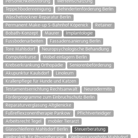
Persönlichkeitsstörung
Werteinschätzung
Teppichbodenreinigung
Behindertenförderung Berlin
Wäschetrockner Reparatur Berlin
Permanent Make-up S-Bahnhof Köpenick
Retainer
Bobath-Konzept
Maurer
Implantologie
Fussbodenarbeiten
Fassadensanierung Berlin
Tore Mahlsdorf
Neuropsychologische Behandlung
Computerkurse
Möbel einlagern Berlin
Krebserkrankung Orthopädie
Seniorenbeförderung
Akupunktur Kaulsdorf
Linoleum
Krallenpflege für Hunde und Katzen
Testamentserrichtung Rechtsanwalt
Neurodermitis
Förderprogramme zum Einbruchschutz Berlin
Reparaturverglasung Altglienicke
Fußreflexzonentherapie Pankow
Pflichtverteidiger
Arbeitsrecht Tegel
mobiler Tierarzt
Glasschleiferei Mahlsdorf Berlin
Steuerberatung
Heilpraktik für Physiotherapie
Wellnessangebote Mahlsdorf