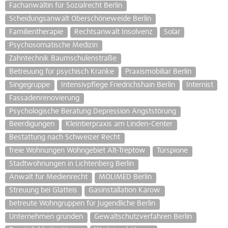
Fachanwältin für Sozialrecht Berlin
Scheidungsanwalt Oberschöneweide Berlin
Familientherapie
Rechtsanwalt Insolvenz
Solar
Psychosomatische Medizin
Zahntechnik Baumschulenstraße
Betreuung für psychisch Kranke
Praxismobiliar Berlin
Singegruppe
Intensivpflege Friedrichshain Berlin
Internist
Fassadenrenovierung
Psychologische Beratung Depression Angststörung
Beerdigungen
Kleintierpraxis am Linden-Center
Bestattung nach Schweizer Recht
freie Wohnungen Wohngebiet Alt-Treptow
Türspione
Stadtwohnungen in Lichtenberg Berlin
Anwalt für Medienrecht
MOLIMED Berlin
Streuung bei Glatteis
Gasinstallation Karow
betreute Wohngruppen für Jugendliche Berlin
Unternehmen gründen
Gewaltschutzverfahren Berlin