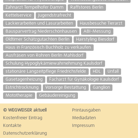
Zahnarzt Tempelhofer Damm
Raffstores Berlin
Kettelservice
Jugendstrafrecht
Lackierarbeiten und Lasurarbeiten
Hausbesuche Tierarzt
Bausparvertrag Niederschönhausen
ABI-Messung
Oldtimer Schätzgutachten Berlin
Hairstyling Biesdorf
Haus in Französisch Buchholz zu verkaufen
Ausfräsen von Rohren Berlin Mahlsdorf
Schulung Hypoglykämiewahrnehmung Kaulsdorf
stationäre Langzeitpflege Friedrichsfelde
HDL
Unfall
Gasetagenheizung
Facharzt für Gynäkologie Kaulsdorf
Estrichtrocknung
Vorsorge Bestattung
Ganglion
Mototherapie
Gebäudereinigung
© WEGWEISER aktuell
Printausgaben
Kostenfreier Eintrag
Mediadaten
Kontakte
Impressum
Datenschutzerklärung