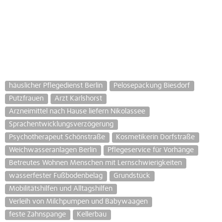
häuslicher Pflegedienst Berlin
Pelosepackung Biesdorf
Putzfrauen
Arzt Karlshorst
Arzneimittel nach Hause liefern Nikolassee
Sprachentwicklungsverzögerung
Psychotherapeut Schönstraße
Kosmetikerin Dorfstraße
Weichwasseranlagen Berlin
Pflegeservice für Vorhänge
Betreutes Wohnen Menschen mit Lernschwierigkeiten
wasserfester Fußbodenbelag
Grundstück
Mobilitätshilfen und Alltagshilfen
Verleih von Milchpumpen und Babywaagen
feste Zahnspange
Kellerbau