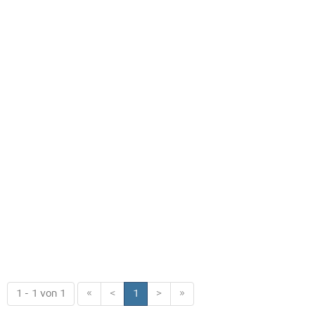
1 - 1 von 1
«
<
1
>
»