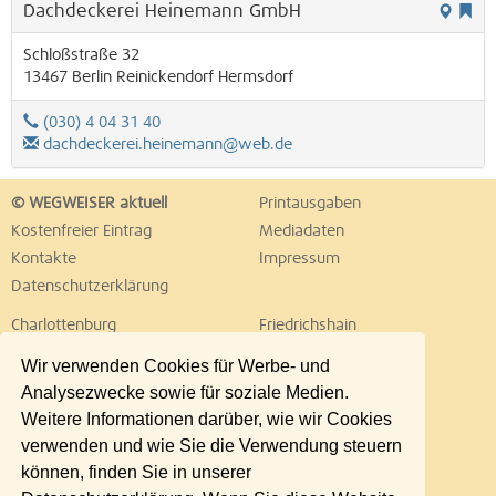
Dachdeckerei Heinemann GmbH
Schloßstraße 32
13467
Berlin
Reinickendorf
Hermsdorf
(030) 4 04 31 40
dachdeckerei.heinemann@web.de
© WEGWEISER aktuell
Printausgaben
Kostenfreier Eintrag
Mediadaten
Kontakte
Impressum
Datenschutzerklärung
Charlottenburg
Friedrichshain
Hellersdorf
Hohenschönhausen
Wir verwenden Cookies für Werbe- und
Köpenick
Kreuzberg
Analysezwecke sowie für soziale Medien.
Lichtenberg
Marzahn
Weitere Informationen darüber, wie wir Cookies
Mitte
Neukölln
verwenden und wie Sie die Verwendung steuern
Pankow
Prenzlauer Berg
können, finden Sie in unserer
Reinickendorf
Schöneberg