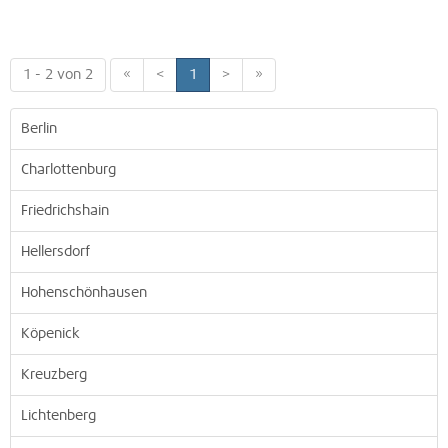
1 - 2 von 2
«
<
1
>
»
Berlin
Charlottenburg
Friedrichshain
Hellersdorf
Hohenschönhausen
Köpenick
Kreuzberg
Lichtenberg