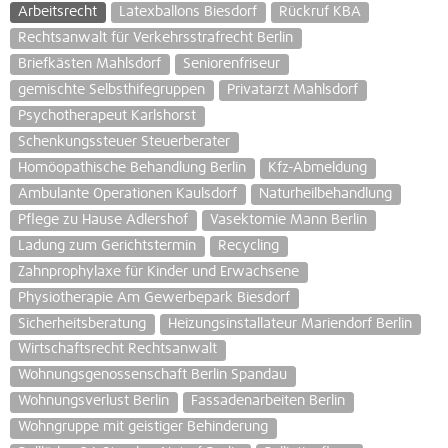
Arbeitsrecht
Latexballons Biesdorf
Rückruf KBA
Rechtsanwalt für Verkehrsstrafrecht Berlin
Briefkästen Mahlsdorf
Seniorenfriseur
gemischte Selbsthifegruppen
Privatarzt Mahlsdorf
Psychotherapeut Karlshorst
Schenkungssteuer Steuerberater
Homöopathische Behandlung Berlin
Kfz-Abmeldung
Ambulante Operationen Kaulsdorf
Naturheilbehandlung
Pflege zu Hause Adlershof
Vasektomie Mann Berlin
Ladung zum Gerichtstermin
Recycling
Zahnprophylaxe für Kinder und Erwachsene
Physiotherapie Am Gewerbepark Biesdorf
Sicherheitsberatung
Heizungsinstallateur Mariendorf Berlin
Wirtschaftsrecht Rechtsanwalt
Wohnungsgenossenschaft Berlin Spandau
Wohnungsverlust Berlin
Fassadenarbeiten Berlin
Wohngruppe mit geistiger Behinderung