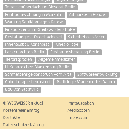
Terrassenüberdachung Biesdorf Berlin
Fünfraumwohnung in Marzahn
Zahnärzte in Hönow
Wartung Sanitäranlagen Karow
Einkaufszentrum Greifswalder Straße
Bestattung mit Dudelsackspiel
Sicherhetsschlösser
Innenausbau Karlshorst
Kinesio Tape
Lackgutachten Berlin
Ernährungsberatung Berlin
Tierarztpraxen
Allgemeinmediziner
H-Kennzeichen Blankenburg Berlin
Schmerzensgeldanspruch vom Arzt
Softwareentwicklung
Chirotherapie Hermsdorf
Radiologie Mariendorfer Damm
Bau von Stadtvilla
© WEGWEISER aktuell
Printausgaben
Kostenfreier Eintrag
Mediadaten
Kontakte
Impressum
Datenschutzerklärung