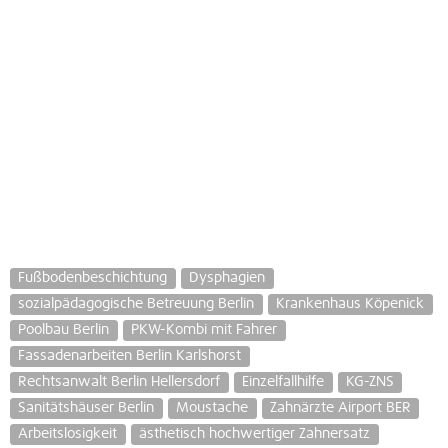
Fußbodenbeschichtung
Dysphagien
sozialpädagogische Betreuung Berlin
Krankenhaus Köpenick
Poolbau Berlin
PKW-Kombi mit Fahrer
Fassadenarbeiten Berlin Karlshorst
Rechtsanwalt Berlin Hellersdorf
Einzelfallhilfe
KG-ZNS
Sanitätshäuser Berlin
Moustache
Zahnärzte Airport BER
Arbeitslosigkeit
ästhetisch hochwertiger Zahnersatz