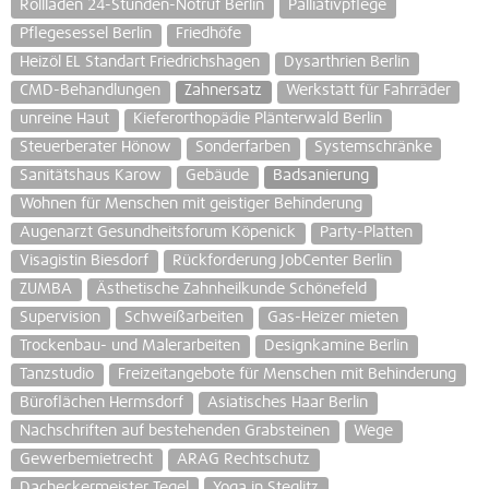
Rollläden 24-Stunden-Notruf Berlin
Palliativpflege
Pflegesessel Berlin
Friedhöfe
Heizöl EL Standart Friedrichshagen
Dysarthrien Berlin
CMD-Behandlungen
Zahnersatz
Werkstatt für Fahrräder
unreine Haut
Kieferorthopädie Plänterwald Berlin
Steuerberater Hönow
Sonderfarben
Systemschränke
Sanitätshaus Karow
Gebäude
Badsanierung
Wohnen für Menschen mit geistiger Behinderung
Augenarzt Gesundheitsforum Köpenick
Party-Platten
Visagistin Biesdorf
Rückforderung JobCenter Berlin
ZUMBA
Ästhetische Zahnheilkunde Schönefeld
Supervision
Schweißarbeiten
Gas-Heizer mieten
Trockenbau- und Malerarbeiten
Designkamine Berlin
Tanzstudio
Freizeitangebote für Menschen mit Behinderung
Büroflächen Hermsdorf
Asiatisches Haar Berlin
Nachschriften auf bestehenden Grabsteinen
Wege
Gewerbemietrecht
ARAG Rechtschutz
Dacheckermeister Tegel
Yoga in Steglitz