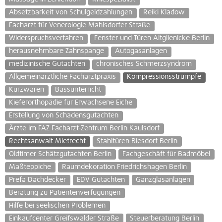
Absetzbarkeit von Schulgeldzahlungen
Reiki Kladow
Facharzt für Venerologie Mahlsdorfer Straße
Widerspruchsverfahren
Fenster und Türen Altglienicke Berlin
herausnehmbare Zahnspange
Autogasanlagen
medizinische Gutachten
chronisches Schmerzsyndrom
Allgemeinärztliche Facharztpraxis
Kompressionsstrümpfe
Kurzwaren
Bassunterricht
Kieferorthopädie für Erwachsene Eiche
Erstellung von Schadensgutachten
Ärzte im FAZ Facharzt-Zentrum Berlin Kaulsdorf
Rechtsanwalt Mietrecht
Stahltüren Biesdorf Berlin
Oldtimer Schätzgutachten Berlin
Fachgeschäft für Badmöbel
Maßteppiche
Raumdekoration Friedrichshagen Berlin
Prefa Dachdecker
EDV Gutachten
Ganzglasanlagen
Beratung zu Patientenverfügungen
Hilfe bei seelischen Problemen
Einkaufcenter Greifswalder Straße
Steuerberatung Berlin