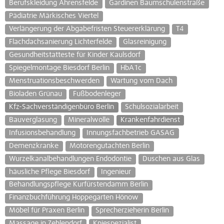
Berufskleidung Ahrensfelde
Gardinen Baumschulenstraße
Pädiatrie Märkisches Viertel
Verlängerung der Abgabefristen Steuererklärung
T4
Flachdachsanierung Lichterfelde
Glasreinigung
Gesundheitstatteste für Kinder Kaulsdorf
Spiegelmontage Biesdorf Berlin
HbA1c
Menstruationsbeschwerden
Wartung vom Dach
Bioladen Grünau
Fußbodenleger
Kfz-Sachverständigenbüro Berlin
Schulsozialarbeit
Bauverglasung
Mineralwolle
Krankenfahrdienst
Infusionsbehandlung
Innungsfachbetrieb GASAG
Demenzkranke
Motorengutachten Berlin
Wurzelkanalbehandlungen Endodontie
Duschen aus Glas
häusliche Pflege Biesdorf
Ingenieur
Behandlungspflege Kurfürstendamm Berlin
Finanzbuchführung Hoppegarten Hönow
Möbel für Praxen Berlin
Sprecherzieherin Berlin
Massage in Zehlendorf
Kniespezialist