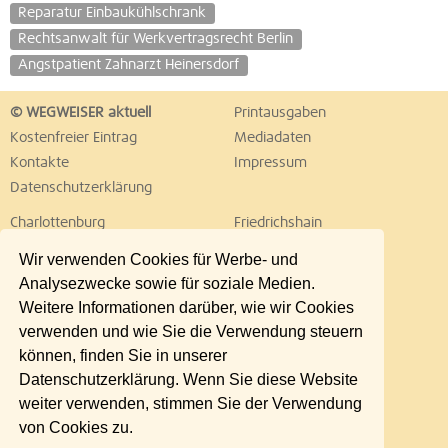
Reparatur Einbaukühlschrank
Rechtsanwalt für Werkvertragsrecht Berlin
Angstpatient Zahnarzt Heinersdorf
© WEGWEISER aktuell
Printausgaben
Kostenfreier Eintrag
Mediadaten
Kontakte
Impressum
Datenschutzerklärung
Charlottenburg
Friedrichshain
Hellersdorf
Hohenschönhausen
Wir verwenden Cookies für Werbe- und
Köpenick
Kreuzberg
Analysezwecke sowie für soziale Medien.
Lichtenberg
Marzahn
Weitere Informationen darüber, wie wir Cookies
Mitte
Neukölln
verwenden und wie Sie die Verwendung steuern
Pankow
Prenzlauer Berg
können, finden Sie in unserer
Reinickendorf
Schöneberg
Datenschutzerklärung. Wenn Sie diese Website
Spandau
Steglitz
weiter verwenden, stimmen Sie der Verwendung
Tempelhof
Tiergarten
von Cookies zu.