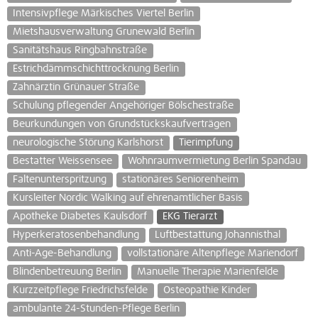
Intensivpflege Märkisches Viertel Berlin
Mietshausverwaltung Grunewald Berlin
Sanitätshaus Ringbahnstraße
Estrichdämmschichttrocknung Berlin
Zahnärztin Grünauer Straße
Schulung pflegender Angehöriger Bölschestraße
Beurkundungen von Grundstückskaufverträgen
neurologische Störung Karlshorst
Tierimpfung
Bestatter Weissensee
Wohnraumvermietung Berlin Spandau
Faltenunterspritzung
stationäres Seniorenheim
Kursleiter Nordic Walking auf ehrenamtlicher Basis
Apotheke Diabetes Kaulsdorf
EKG Tierarzt
Hyperkeratosenbehandlung
Luftbestattung Johannisthal
Anti-Age-Behandlung
vollstationäre Altenpflege Mariendorf
Blindenbetreuung Berlin
Manuelle Therapie Marienfelde
Kurzzeitpflege Friedrichsfelde
Osteopathie Kinder
ambulante 24-Stunden-Pflege Berlin