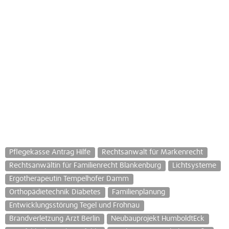
Pflegekasse Antrag Hilfe
Rechtsanwalt für Markenrecht
Rechtsanwältin für Familienrecht Blankenburg
Lichtsysteme
Ergotherapeutin Tempelhofer Damm
Orthopädietechnik Diabetes
Familienplanung
Entwicklungsstörung Tegel und Frohnau
Brandverletzung Arzt Berlin
Neubauprojekt HumboldtEck