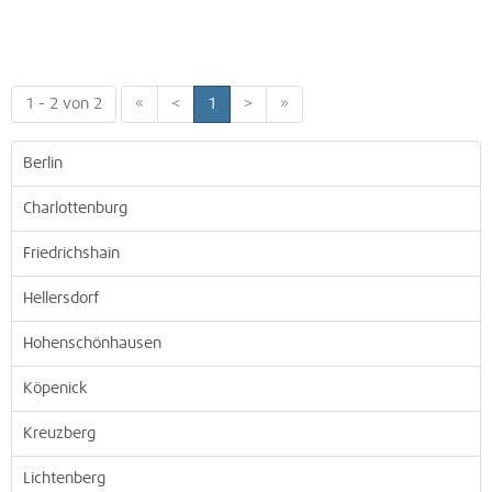
1 - 2 von 2
«
<
1
>
»
Berlin
Charlottenburg
Friedrichshain
Hellersdorf
Hohenschönhausen
Köpenick
Kreuzberg
Lichtenberg