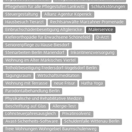
Pflegeheim für alle Pflegestufen Lankwitz
Schluckstörungen
Steuergestaltung
Allianz Agentur Köpenick
Hausbesuch Tierarzt
Rechtsanwälte Marzahner Promenade
Einbruchschädenbeseitigung Altglienicke
Malerservice
Kieferorthopädie für Erwachsene Schönefeld
D-Arzt
Seniorenpflege zu Hause Biesdorf
Steinarbeiten Berlin Mariendorf
Inkontinenzversorgung
Wohnung im Alter Märkisches Viertel
Totholzbeseitigung Fredersdorf-Vogelsdorf Berlin
Tagungsraum
Wirtschaftsmeditation
Wohnung mit Terrasse
neue Frisur
Hatha Yoga
Parodontalbehandlung Berlin
Physikalische und Rehabilitative Medizin
Beschriftung auf Glas
Allergie-Test
Lohnsteuerjahresausgleich
Privatinsolvenz
Avast-Sicherheits-Software
Schuldenfalle Wittenau Berlin
freie Wohnungen Wohngebiet Baumschulenweg