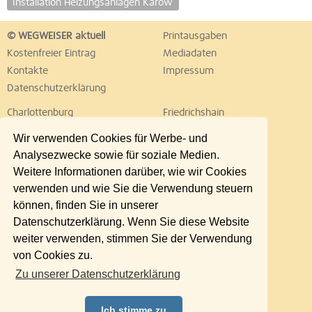
Installation Heizungsanlagen Karow
© WEGWEISER aktuell
Printausgaben
Kostenfreier Eintrag
Mediadaten
Kontakte
Impressum
Datenschutzerklärung
Charlottenburg
Friedrichshain
Hellersdorf
Hohenschönhausen
Wir verwenden Cookies für Werbe- und
Köpenick
Kreuzberg
Analysezwecke sowie für soziale Medien.
Lichtenberg
Marzahn
Weitere Informationen darüber, wie wir Cookies
Mitte
Neukölln
verwenden und wie Sie die Verwendung steuern
Pankow
Prenzlauer Berg
können, finden Sie in unserer
Reinickendorf
Schöneberg
Datenschutzerklärung. Wenn Sie diese Website
Spandau
Steglitz
weiter verwenden, stimmen Sie der Verwendung
Tempelhof
Tiergarten
von Cookies zu.
Treptow
Umland Ost
Zu unserer Datenschutzerklärung
Wedding
Weißensee
Wilmersdorf
Zehlendorf
Ich stimme zu