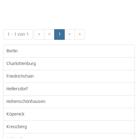
1 - 1 von 1
«
<
1
>
»
Berlin
Charlottenburg
Friedrichshain
Hellersdorf
Hohenschönhausen
Köpenick
Kreuzberg