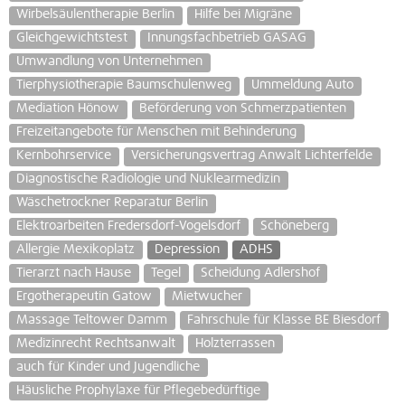
Wirbelsäulentherapie Berlin
Hilfe bei Migräne
Gleichgewichtstest
Innungsfachbetrieb GASAG
Umwandlung von Unternehmen
Tierphysiotherapie Baumschulenweg
Ummeldung Auto
Mediation Hönow
Beförderung von Schmerzpatienten
Freizeitangebote für Menschen mit Behinderung
Kernbohrservice
Versicherungsvertrag Anwalt Lichterfelde
Diagnostische Radiologie und Nuklearmedizin
Wäschetrockner Reparatur Berlin
Elektroarbeiten Fredersdorf-Vogelsdorf
Schöneberg
Allergie Mexikoplatz
Depression
ADHS
Tierarzt nach Hause
Tegel
Scheidung Adlershof
Ergotherapeutin Gatow
Mietwucher
Massage Teltower Damm
Fahrschule für Klasse BE Biesdorf
Medizinrecht Rechtsanwalt
Holzterrassen
auch für Kinder und Jugendliche
Häusliche Prophylaxe für Pflegebedürftige