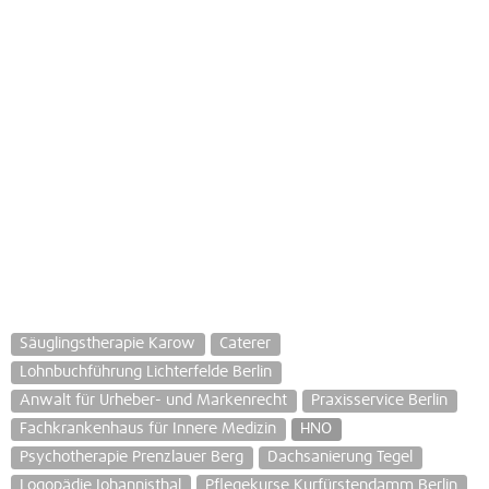
Säuglingstherapie Karow
Caterer
Lohnbuchführung Lichterfelde Berlin
Anwalt für Urheber- und Markenrecht
Praxisservice Berlin
Fachkrankenhaus für Innere Medizin
HNO
Psychotherapie Prenzlauer Berg
Dachsanierung Tegel
Logopädie Johannisthal
Pflegekurse Kurfürstendamm Berlin