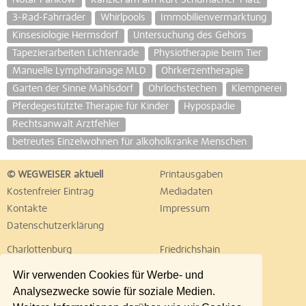
Notar Pankow
Kanzlei am am Kurt-Schumacher-Platz
3-Rad-Fahrräder
Whirlpools
Immobilienvermarktung
Kinsesiologie Hermsdorf
Untersuchung des Gehörs
Tapezierarbeiten Lichtenrade
Physiotherapie beim Tier
Manuelle Lymphdrainage MLD
Ohrkerzentherapie
Garten der Sinne Mahlsdorf
Ohrlochstechen
Klempnerei
Pferdegestützte Therapie für Kinder
Hypospadie
Rechtsanwalt Arztfehler
betreutes Einzelwohnen für alkoholkranke Menschen
© WEGWEISER aktuell
Printausgaben
Kostenfreier Eintrag
Mediadaten
Kontakte
Impressum
Datenschutzerklärung
Charlottenburg
Friedrichshain
Hellersdorf
Hohenschönhausen
Wir verwenden Cookies für Werbe- und
Köpenick
Kreuzberg
Analysezwecke sowie für soziale Medien.
Lichtenberg
Marzahn