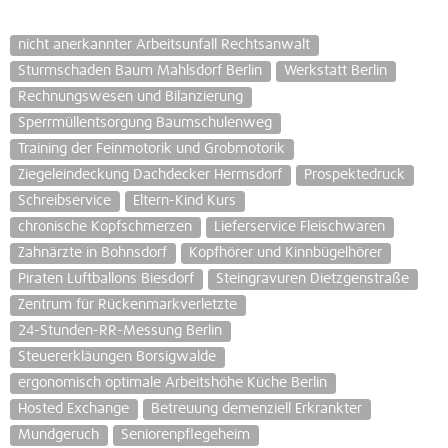
nicht anerkannter Arbeitsunfall Rechtsanwalt
Sturmschaden Baum Mahlsdorf Berlin
Werkstatt Berlin
Rechnungswesen und Bilanzierung
Sperrmüllentsorgung Baumschulenweg
Training der Feinmotorik und Grobmotorik
Ziegeleindeckung Dachdecker Hermsdorf
Prospektedruck
Schreibservice
Eltern-Kind Kurs
chronische Kopfschmerzen
Lieferservice Fleischwaren
Zahnärzte in Bohnsdorf
Kopfhörer und Kinnbügelhörer
Piraten Luftballons Biesdorf
Steingravuren Dietzgenstraße
Zentrum für Rückenmarkverletzte
24-Stunden-RR-Messung Berlin
Steuererkläungen Borsigwalde
ergonomisch optimale Arbeitshöhe Küche Berlin
Hosted Exchange
Betreuung demenziell Erkrankter
Mundgeruch
Seniorenpflegeheim