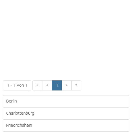
1 - 1 von 1
«
<
1
>
»
Berlin
Charlottenburg
Friedrichshain