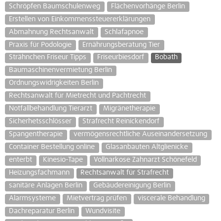
Schröpfen Baumschulenweg
Flächenvorhänge Berlin
Erstellen von Einkommenssteuererklärungen
Abmahnung Rechtsanwalt
Schlafapnoe
Praxis für Podologie
Ernährungsberatung Tier
Strähnchen Friseur Tipps
Friseurbiesdorf
Bobath
Baumaschinenvermietung Berlin
Ordnungswidrigkeiten Berlin
Rechtsanwalt für Mietrecht und Pachtrecht
Notfallbehandlung Tierarzt
Migränetherapie
Sicherhetsschlösser
Strafrecht Reinickendorf
Spangentherapie
vermögensrechtliche Auseinandersetzung
Container Bestellung online
Glasanbauten Altglienicke
enterbt
Kinesio-Tape
Vollnarkose Zahnarzt Schönefeld
Heizungsfachmann
Rechtsanwalt für Strafrecht
sanitäre Anlagen Berlin
Gebäudereinigung Berlin
Alarmsysteme
Mietvertrag prüfen
viscerale Behandlung
Dachreparatur Berlin
Wundvisite