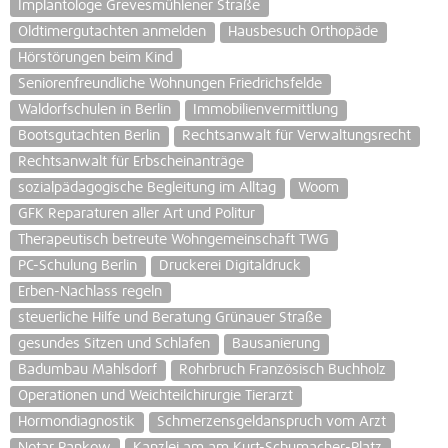
Implantologe Grevesmühlener Straße
Oldtimergutachten anmelden
Hausbesuch Orthopäde
Hörstörungen beim Kind
Seniorenfreundliche Wohnungen Friedrichsfelde
Waldorfschulen in Berlin
Immobilienvermittlung
Bootsgutachten Berlin
Rechtsanwalt für Verwaltungsrecht
Rechtsanwalt für Erbscheinanträge
sozialpädagogische Begleitung im Alltag
Woom
GFK Reparaturen aller Art und Politur
Therapeutisch betreute Wohngemeinschaft TWG
PC-Schulung Berlin
Druckerei Digitaldruck
Erben-Nachlass regeln
steuerliche Hilfe und Beratung Grünauer Straße
gesundes Sitzen und Schlafen
Bausanierung
Badumbau Mahlsdorf
Rohrbruch Französisch Buchholz
Operationen und Weichteilchirurgie Tierarzt
Hormondiagnostik
Schmerzensgeldanspruch vom Arzt