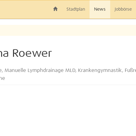
Stadtplan
News
Jobbörse
ina Roewer
ie, Manuelle Lymphdrainage MLD, Krankengymnastik, Fußr
ene