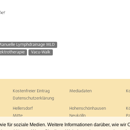
he!
Manuelle Lymphdrainage MLD
lektrotherapie
Vacu-Walk
Kostenfreier Eintrag
Mediadaten
K
Datenschutzerklärung
Hellersdorf
Hohenschönhausen
K
Mitte
Neukölln
P
Spandau
Steglitz
T
 für soziale Medien. Weitere Informationen darüber, wie wir