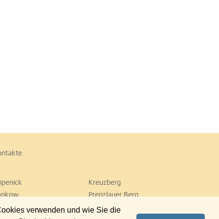
ontakte
öpenick
Kreuzberg
ankow
Prenzlauer Berg
empelhof
Tiergarten
 Cookies verwenden und wie Sie die