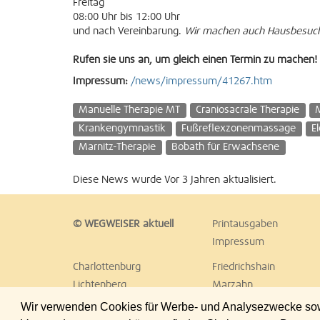
Freitag
08:00 Uhr bis 12:00 Uhr
und nach Vereinbarung.
Wir machen auch Hausbesuc
Rufen sie uns an, um gleich einen Termin zu machen!
Impressum:
/news/impressum/41267.htm
Manuelle Therapie MT
Craniosacrale Therapie
Krankengymnastik
Fußreflexzonenmassage
E
Marnitz-Therapie
Bobath für Erwachsene
Diese News wurde Vor 3 Jahren aktualisiert.
© WEGWEISER aktuell
Printausgaben
Impressum
Charlottenburg
Friedrichshain
Lichtenberg
Marzahn
Reinickendorf
Schöneberg
Wir verwenden Cookies für Werbe- und Analysezwecke sowie