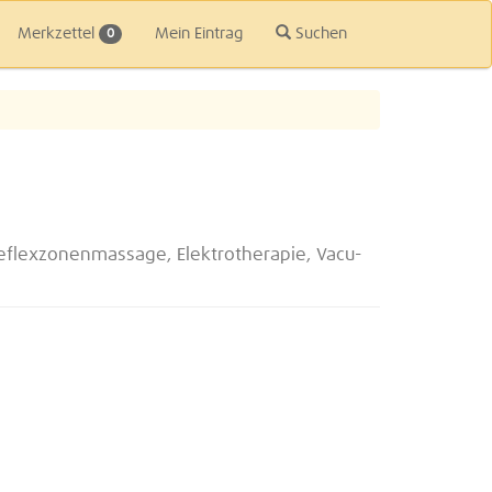
Merkzettel
Mein Eintrag
Suchen
0
eflexzonenmassage, Elektrotherapie, Vacu-