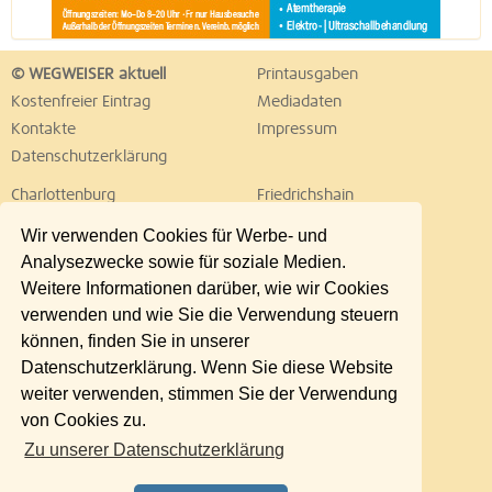
© WEGWEISER aktuell
Printausgaben
Kostenfreier Eintrag
Mediadaten
Kontakte
Impressum
Datenschutzerklärung
Charlottenburg
Friedrichshain
Hellersdorf
Hohenschönhausen
Wir verwenden Cookies für Werbe- und
Köpenick
Kreuzberg
Analysezwecke sowie für soziale Medien.
Lichtenberg
Marzahn
Weitere Informationen darüber, wie wir Cookies
Mitte
Neukölln
verwenden und wie Sie die Verwendung steuern
Pankow
Prenzlauer Berg
können, finden Sie in unserer
Reinickendorf
Schöneberg
Datenschutzerklärung. Wenn Sie diese Website
Spandau
Steglitz
weiter verwenden, stimmen Sie der Verwendung
Tempelhof
Tiergarten
von Cookies zu.
Treptow
Umland Ost
Zu unserer Datenschutzerklärung
Wedding
Weißensee