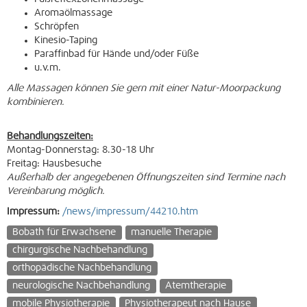
Aromaölmassage
Schröpfen
Kinesio-Taping
Paraffinbad für Hände und/oder Füße
u.v.m.
Alle Massagen können Sie gern mit einer Natur-Moorpackung
kombinieren.
Behandlungszeiten:
Montag-Donnerstag: 8.30-18 Uhr
Freitag: Hausbesuche
Außerhalb der angegebenen Öffnungszeiten sind Termine nach
Vereinbarung möglich.
Impressum:
/news/impressum/44210.htm
Bobath für Erwachsene
manuelle Therapie
chirgurgische Nachbehandlung
orthopädische Nachbehandlung
neurologische Nachbehandlung
Atemtherapie
mobile Physiotherapie
Physiotherapeut nach Hause