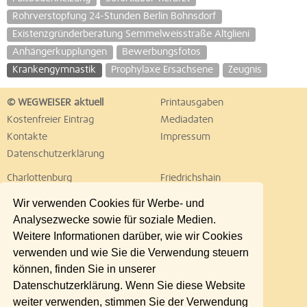
Rohrverstopfung 24-Stunden Berlin Bohnsdorf
Existenzgründerberatung Semmelweisstraße Altglieni
Anhängerkupplungen
Bewerbungsfotos
Krankengymnastik
Prophylaxe Ersachsene
Zeugnis
© WEGWEISER aktuell
Printausgaben
Kostenfreier Eintrag
Mediadaten
Kontakte
Impressum
Datenschutzerklärung
Charlottenburg
Friedrichshain
Hellersdorf
Hohenschönhausen
Wir verwenden Cookies für Werbe- und
Köpenick
Kreuzberg
Analysezwecke sowie für soziale Medien.
Lichtenberg
Marzahn
Weitere Informationen darüber, wie wir Cookies
Mitte
Neukölln
verwenden und wie Sie die Verwendung steuern
Pankow
Prenzlauer Berg
können, finden Sie in unserer
Reinickendorf
Schöneberg
Datenschutzerklärung. Wenn Sie diese Website
Spandau
Steglitz
weiter verwenden, stimmen Sie der Verwendung