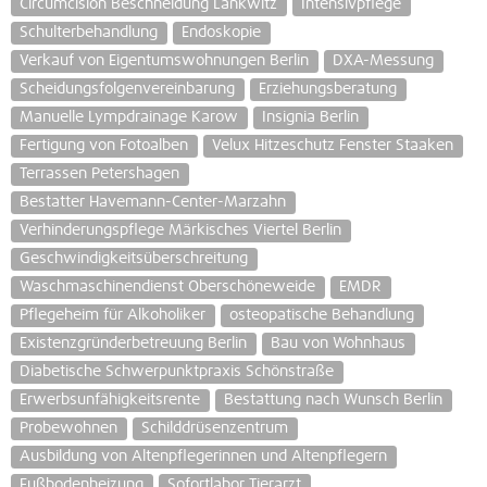
Circumcision Beschneidung Lankwitz
Intensivpflege
Schulterbehandlung
Endoskopie
Verkauf von Eigentumswohnungen Berlin
DXA-Messung
Scheidungsfolgenvereinbarung
Erziehungsberatung
Manuelle Lympdrainage Karow
Insignia Berlin
Fertigung von Fotoalben
Velux Hitzeschutz Fenster Staaken
Terrassen Petershagen
Bestatter Havemann-Center-Marzahn
Verhinderungspflege Märkisches Viertel Berlin
Geschwindigkeitsüberschreitung
Waschmaschinendienst Oberschöneweide
EMDR
Pflegeheim für Alkoholiker
osteopatische Behandlung
Existenzgründerbetreuung Berlin
Bau von Wohnhaus
Diabetische Schwerpunktpraxis Schönstraße
Erwerbsunfähigkeitsrente
Bestattung nach Wunsch Berlin
Probewohnen
Schilddrüsenzentrum
Ausbildung von Altenpflegerinnen und Altenpflegern
Fußbodenheizung
Sofortlabor Tierarzt