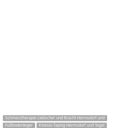
Schmerztherapie Liebscher und Bracht Hermsdorf und
Fußbodenleger
Kinesio-Taping Hermsdorf und Tegel