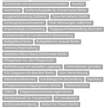
Anmessen von Kompressionsstrümpfen
Kaution
Nordmeile
Kieferorthopädie für Erwachsene Berlin
Augenerkrankung Diabetes
Sprecherzieherin Berlin
Eichenprozessionsspinner
freie Wohnungen Adlershof
Implantologie Lichtenberg
Triggerpunktbehandlung Marzahn
Fachanwältin für Familienrecht Blankenburg
Bußgeldverfahen
Bußgeldrecht Anwalt Berlin
Innenraumgestaltung
Möbeltischlerei Oberschöneweide Berlin
Pflegeheim für alle Pflegestufen
Beförderung mit spezieller Lagerung
Unternehmen gründen
Kfz-Diagnose Alt-Biesdorf Berlin
AXA Versicherung
Elektroinstallationen
kardiologische Behandlung
Nachlass
Pflegepersonal Hoppegarten Hönow
Plattenservice
CERAC
Treppenhausrenovierungen Berlin
Rechtsanwalt für Steuerrecht
PC Installation
Schlüsselanfertigung
Möbel für Praxen Berlin