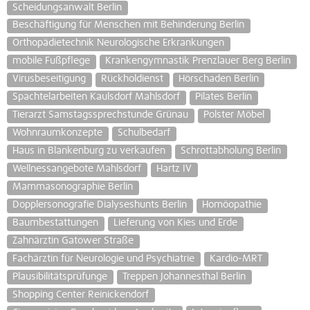
Scheidungsanwalt Berlin
Beschäftigung für Menschen mit Behinderung Berlin
Orthopädietechnik Neurologische Erkrankungen
mobile Fußpflege
Krankengymnastik Prenzlauer Berg Berlin
Virusbeseitigung
Rückholdienst
Hörschaden Berlin
Spachtelarbeiten Kaulsdorf Mahlsdorf
Pilates Berlin
Tierarzt Samstagssprechstunde Grünau
Polster Möbel
Wohnraumkonzepte
Schulbedarf
Haus in Blankenburg zu verkaufen
Schrottabholung Berlin
Wellnessangebote Mahlsdorf
Hartz IV
Mammasonographie Berlin
Dopplersonografie Dialyseshunts Berlin
Homöopathie
Baumbestattungen
Lieferung von Kies und Erde
Zahnärztin Gatower Straße
Fachärztin für Neurologie und Psychiatrie
Kardio-MRT
Plausibilitätsprüfunge
Treppen Johannesthal Berlin
Shopping Center Reinickendorf