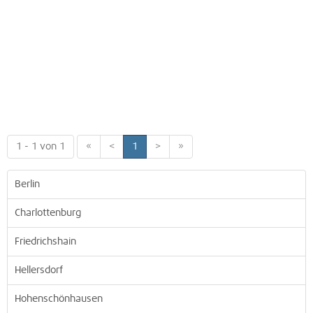
1 - 1 von 1
«
<
1
>
»
Berlin
Charlottenburg
Friedrichshain
Hellersdorf
Hohenschönhausen