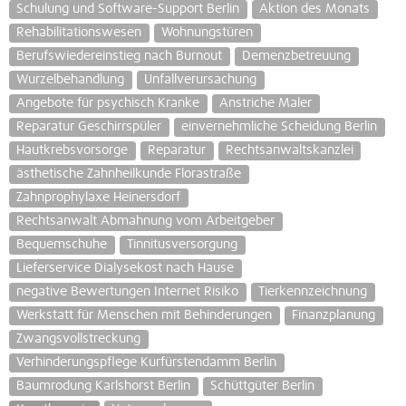
Schulung und Software-Support Berlin
Aktion des Monats
Rehabilitationswesen
Wohnungstüren
Berufswiedereinstieg nach Burnout
Demenzbetreuung
Wurzelbehandlung
Unfallverursachung
Angebote für psychisch Kranke
Anstriche Maler
Reparatur Geschirrspüler
einvernehmliche Scheidung Berlin
Hautkrebsvorsorge
Reparatur
Rechtsanwaltskanzlei
ästhetische Zahnheilkunde Florastraße
Zahnprophylaxe Heinersdorf
Rechtsanwalt Abmahnung vom Arbeitgeber
Bequemschuhe
Tinnitusversorgung
Lieferservice Dialysekost nach Hause
negative Bewertungen Internet Risiko
Tierkennzeichnung
Werkstatt für Menschen mit Behinderungen
Finanzplanung
Zwangsvollstreckung
Verhinderungspflege Kurfürstendamm Berlin
Baumrodung Karlshorst Berlin
Schüttgüter Berlin