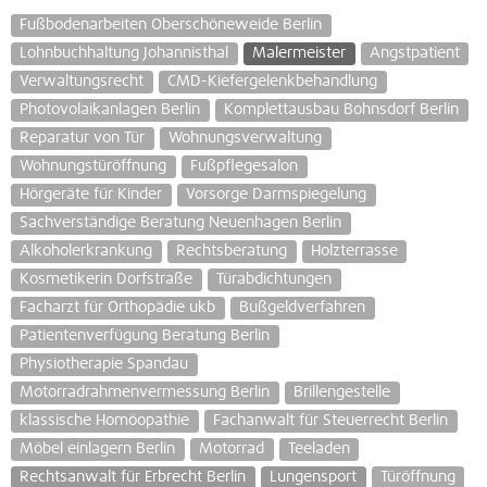
Fußbodenarbeiten Oberschöneweide Berlin
Lohnbuchhaltung Johannisthal
Malermeister
Angstpatient
Verwaltungsrecht
CMD-Kiefergelenkbehandlung
Photovolaikanlagen Berlin
Komplettausbau Bohnsdorf Berlin
Reparatur von Tür
Wohnungsverwaltung
Wohnungstüröffnung
Fußpflegesalon
Hörgeräte für Kinder
Vorsorge Darmspiegelung
Sachverständige Beratung Neuenhagen Berlin
Alkoholerkrankung
Rechtsberatung
Holzterrasse
Kosmetikerin Dorfstraße
Türabdichtungen
Facharzt für Orthopädie ukb
Bußgeldverfahren
Patientenverfügung Beratung Berlin
Physiotherapie Spandau
Motorradrahmenvermessung Berlin
Brillengestelle
klassische Homöopathie
Fachanwalt für Steuerrecht Berlin
Möbel einlagern Berlin
Motorrad
Teeladen
Rechtsanwalt für Erbrecht Berlin
Lungensport
Türöffnung