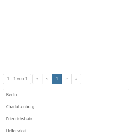
1 - 1 von 1
«
<
1
>
»
Berlin
Charlottenburg
Friedrichshain
Hellersdorf