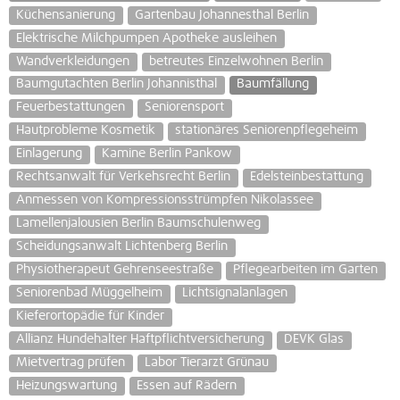
Küchensanierung
Gartenbau Johannesthal Berlin
Elektrische Milchpumpen Apotheke ausleihen
Wandverkleidungen
betreutes Einzelwohnen Berlin
Baumgutachten Berlin Johannisthal
Baumfällung
Feuerbestattungen
Seniorensport
Hautprobleme Kosmetik
stationäres Seniorenpflegeheim
Einlagerung
Kamine Berlin Pankow
Rechtsanwalt für Verkehsrecht Berlin
Edelsteinbestattung
Anmessen von Kompressionsstrümpfen Nikolassee
Lamellenjalousien Berlin Baumschulenweg
Scheidungsanwalt Lichtenberg Berlin
Physiotherapeut Gehrenseestraße
Pflegearbeiten im Garten
Seniorenbad Müggelheim
Lichtsignalanlagen
Kieferortopädie für Kinder
Allianz Hundehalter Haftpflichtversicherung
DEVK Glas
Mietvertrag prüfen
Labor Tierarzt Grünau
Heizungswartung
Essen auf Rädern