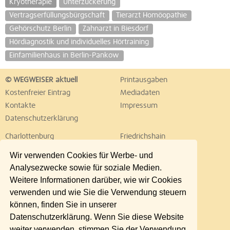
Kryotherapie
Unterzuckerung
Vertragserfüllungsbürgschaft
Tierarzt Homöopathie
Gehörschutz Berlin
Zahnarzt in Biesdorf
Hördiagnostik und individuelles Hörtraining
Einfamilienhaus in Berlin-Pankow
© WEGWEISER aktuell
Printausgaben
Kostenfreier Eintrag
Mediadaten
Kontakte
Impressum
Datenschutzerklärung
Charlottenburg
Friedrichshain
Hellersdorf
Hohenschönhausen
Wir verwenden Cookies für Werbe- und
Köpenick
Kreuzberg
Analysezwecke sowie für soziale Medien.
Lichtenberg
Marzahn
Weitere Informationen darüber, wie wir Cookies
Mitte
Neukölln
verwenden und wie Sie die Verwendung steuern
Pankow
Prenzlauer Berg
können, finden Sie in unserer
Reinickendorf
Schöneberg
Datenschutzerklärung. Wenn Sie diese Website
Spandau
Steglitz
weiter verwenden, stimmen Sie der Verwendung