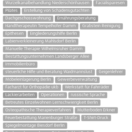
Wurzelkanalbehandlung Niederschönhausen
Facialisparesen
Pilates
Erstellung von Schadensgutachten
Dachgeschosswohnung
Ernährungsberatung
Handtherapeutin Tempelhofer Damm
Grabstein Reinigung
Epithesen
Eingliederungshilfe Berlin
Labienverkleinerung Mahlsdorf Berlin
Manuelle Therapie Wilhelmsruher Damm
Bestattungsunternehmen Landsberger Allee
Immobilienbüro
steuerliche Hilfe und Beratung Waidmannslust
Geigenlehrer
Möbeleinlagerung Berlin
Gewerbeverwaltung
Facharzt für Orthopädie ukb
Werkstatt für Fahrräder
Lackierarbeiten
Operationen
russische Sprache
Betreutes Einzelwohnen Lernschwierigkeit Berlin
Osteopathische Therapieverfahren
Mutterboden Erkner
Feuerbestattung Marienburger Straße
T-Shirt-Druck
Spiegelmontage Biesdorf Berlin