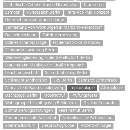
ästhetische Zahnheilkunde Florastraße
Tapezieren
Lampen
Hundesalon Berlin
Intra-Act-Plus-Konzept
Unternehmensberatung Hönow
Vermietung von Wohnungen in Marzahn-Hellersdorf
Dacheindeckung
Fußdruckmessung
Balinesische Massage
Frauenarzpraxis in Karow
Schwammsanierung Berlin
Wiedereingliederung in die Gesellschaft Berlin
Frauenärztin Mahlsdorfer Straße Köpenick
Leuchtengeschäft
Schrottabholung Berlin
Schlingentischtherapie
LRS Berlin
Zahnarzt Lichtenrade
Zahnärzte in Baumschulenweg
Implantologie
Allergologie
Dachziegel Berlin
Mobilnotruf
Prüfungstests
Wohngruppe für mit geistig Behinderte
Display Reparatur
Somatisierungsstörungen
Herzinstitut Berlin
Computertechnik Adlershof
Neurologische Behandlung
Sperrmüllabfuhr
Gesprächsgruppe
Viszeralchirurgie