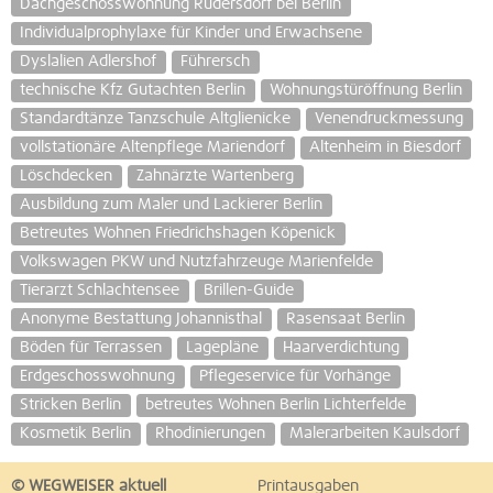
Dachgeschosswohnung Rüdersdorf bei Berlin
Individualprophylaxe für Kinder und Erwachsene
Dyslalien Adlershof
Führersch
technische Kfz Gutachten Berlin
Wohnungstüröffnung Berlin
Standardtänze Tanzschule Altglienicke
Venendruckmessung
vollstationäre Altenpflege Mariendorf
Altenheim in Biesdorf
Löschdecken
Zahnärzte Wartenberg
Ausbildung zum Maler und Lackierer Berlin
Betreutes Wohnen Friedrichshagen Köpenick
Volkswagen PKW und Nutzfahrzeuge Marienfelde
Tierarzt Schlachtensee
Brillen-Guide
Anonyme Bestattung Johannisthal
Rasensaat Berlin
Böden für Terrassen
Lagepläne
Haarverdichtung
Erdgeschosswohnung
Pflegeservice für Vorhänge
Stricken Berlin
betreutes Wohnen Berlin Lichterfelde
Kosmetik Berlin
Rhodinierungen
Malerarbeiten Kaulsdorf
© WEGWEISER aktuell
Printausgaben