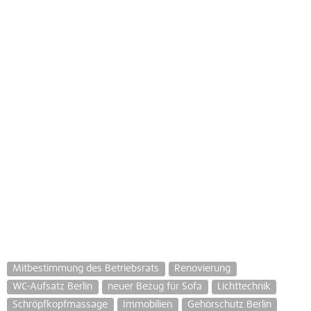
Mitbestimmung des Betriebsrats
Renovierung
WC-Aufsatz Berlin
neuer Bezug für Sofa
Lichttechnik
Schröpfkopfmassage
Immobilien
Gehörschutz Berlin