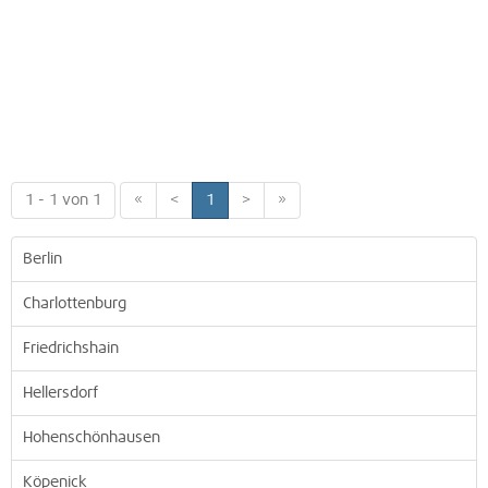
1 - 1 von 1
«
<
1
>
»
Berlin
Charlottenburg
Friedrichshain
Hellersdorf
Hohenschönhausen
Köpenick