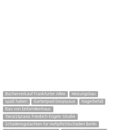
Bücherverkauf Frankfurter Allee
Heizungsbau
spaß haben
Gartenpool Desjoyaux
Nagerbefall
Bau von Einfamilienhaus
Tierarztpraxis Friedrich-Engels-Straße
Schadensgutachten für Haftpflichtschäden Berlin