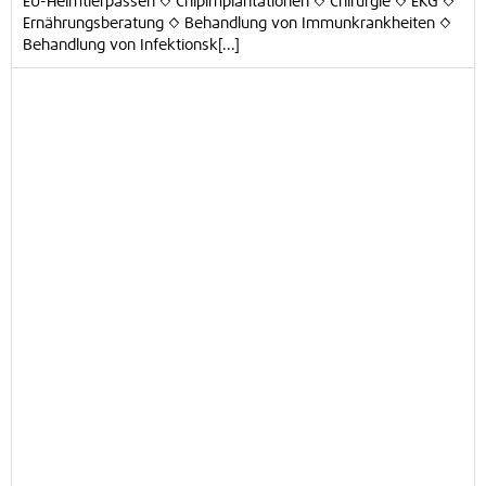
EU-Heimtierpässen ◊ Chipimplantationen ◊ Chirurgie ◊ EKG ◊
Ernährungsberatung ◊ Behandlung von Immunkrankheiten ◊
Behandlung von Infektionsk[...]