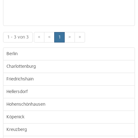
1 - 3 von 3
«
<
1
>
»
Berlin
Charlottenburg
Friedrichshain
Hellersdorf
Hohenschönhausen
Köpenick
Kreuzberg