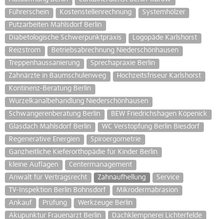
Führerschein
Kostenstellenrechnung
Systemhölzer
Putzarbeiten Mahlsdorf Berlin
Diabetologische Schwerpunktpraxis
Logopäde Karlshorst
Reizstrom
Betriebsabrechnung Niederschönhausen
Treppenhaussanierung
Sprechapraxie Berlin
Zahnärzte in Baumschulenweg
Hochzeitsfriseur Karlshorst
Kontinenz-Beratung Berlin
Wurzelkanalbehandlung Niederschönhausen
Schwangerenberatung Berlin
BEW Friedrichshagen Köpenick
Glasdach Mahlsdorf Berlin
WC Verstopfung Berlin Biesdorf
Regenerative Energien
Spiroergometrie
Ganzheitliche Kieferorthopädie für Kinder Berlin
kleine Auflagen
Centermanagement
Anwalt für Vertragsrecht
Zahnaufhellung
Service
TV-Inspektion Berlin Bohnsdorf
Mikrodermabrasion
Ankauf
Prüfung
Werkzeuge Berlin
Akupunktur Frauenarzt Berlin
Dachklempnerei Lichterfelde