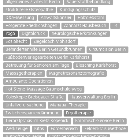
allgemeines Zivilrecht Berlin
Sauerstoffbehandlung
strukturelle Osteopathie
Kündigungsschutz
DXA-Messung
Anwaltskanzlei
Holzdiebstahl
Hörgeräte Friedrichshagen
Zahnarzt Hausbesuch
T4
Yoga
Digitaldruck
neurologische Erkrankungen
Sozialrecht
Ziegeldach Mahlsdorf
Behindertenhilfe Berlin Gesundbrunnen
Circumcision Berlin
Fußbodenverlegearbeiten Berlin Karlshorst
Betreuung für Senioren am Tage
Bleaching Karlshorst
Massagetherapien
Magnetresonanztomografie
Ambulante Operationen
Hot-Stone-Massage Baumschulenweg
Koloskopie Breisgauer Straße
Hausverwaltung Berlin
Unfallverursachung
Manaual-Therapie
Zwischensparrendämmung
Ergotherapie
Tierarztpraxis im Kietz Köpenick
Farbmisch-Service Berlin
Werkzeuge
Kitas
Förderbereich
Feldenkrais Methode
Autoöffnung Berlin
Containerdienst Berlin-Karow