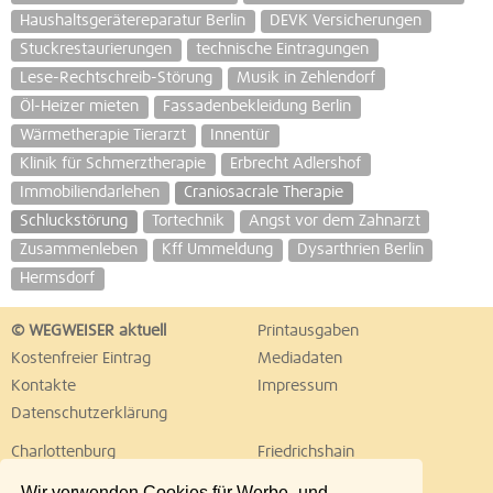
Haushaltsgerätereparatur Berlin
DEVK Versicherungen
Stuckrestaurierungen
technische Eintragungen
Lese-Rechtschreib-Störung
Musik in Zehlendorf
Öl-Heizer mieten
Fassadenbekleidung Berlin
Wärmetherapie Tierarzt
Innentür
Klinik für Schmerztherapie
Erbrecht Adlershof
Immobiliendarlehen
Craniosacrale Therapie
Schluckstörung
Tortechnik
Angst vor dem Zahnarzt
Zusammenleben
Kff Ummeldung
Dysarthrien Berlin
Hermsdorf
© WEGWEISER aktuell
Printausgaben
Kostenfreier Eintrag
Mediadaten
Kontakte
Impressum
Datenschutzerklärung
Charlottenburg
Friedrichshain
Hellersdorf
Hohenschönhausen
Wir verwenden Cookies für Werbe- und