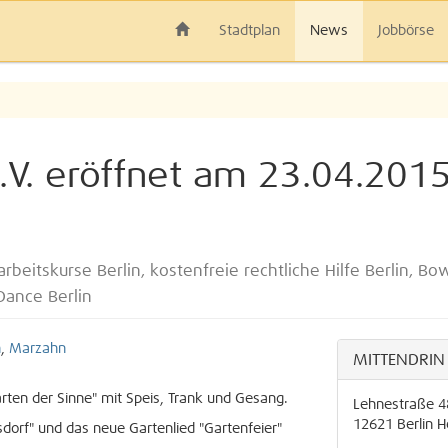
Stadtplan
News
Jobbörse
V. eröffnet am 23.04.201
beitskurse Berlin, kostenfreie rechtliche Hilfe Berlin, Bow
-Dance Berlin
n
,
Marzahn
MITTENDRIN l
arten der Sinne" mit Speis, Trank und Gesang.
Lehnestraße 4
12621
Berlin
H
rsdorf" und das neue Gartenlied "Gartenfeier"