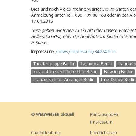
vor.
Dies und noch vieles mehr erwartet Sie im Garten der
Anmeldung unter Tel.: 030 - 99 88 160 oder in der Alb
17.04.2015
Gern geben wir Ihnen Auskunft über unsere wöchentl
Hellersdorf-Ost, über die Angebote im Kindercafé "B
& Kurse.
Impressum:
/news/impressum/34974.htm
Theatergruppe Berlin
Lachyoga Berlin
Handarbe
kostenfreie rechtliche Hilfe Berlin
Bowling Berlin
Französisch für Anfänger Berlin
Line-Dance Berlin
© WEGWEISER aktuell
Printausgaben
Impressum
Charlottenburg
Friedrichshain