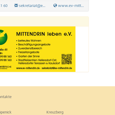
81 60
sekretariat@ev-mittendrin.de
www.ev-mittendrin.de
ontakte
öpenick
Kreuzberg