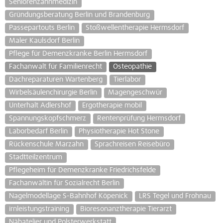
Seniorenzahnmedizin
Gründungsberatung Berlin und Brandenburg
Passepartouts Berlin
Stoßwellentherapie Hermsdorf
Maler Kaulsdorf Berlin
Pflege für Demenzkranke Berlin Hermsdorf
Fachanwalt für Familienrecht
Osteopathie
Dachreparaturen Wartenberg
Tierlabor
Wirbelsäulenchirurgie Berlin
Magengeschwür
Unterhalt Adlershof
Ergotherapie mobil
Spannungskopfschmerz
Rentenprüfung Hermsdorf
Laborbedarf Berlin
Physiotherapie Hot Stone
Rückenschule Marzahn
Sprachreisen Reisebüro
Stadtteilzentrum
Pflegeheim für Demenzkranke Friedrichsfelde
Fachanwältin für Sozialrecht Berlin
Nagelmodellage S-Bahnhof Köpenick
LRS Tegel und Frohnau
irnleistungstraining
Bioresonanztherapie Tierarzt
Nähatelier und Polsterwerkstatt