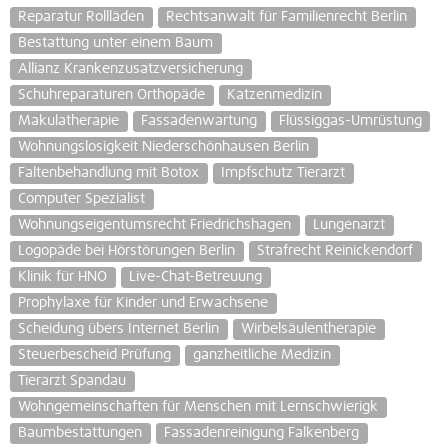
Reparatur Rollläden
Rechtsanwalt für Familienrecht Berlin
Bestattung unter einem Baum
Allianz Krankenzusatzversicherung
Schuhreparaturen Orthopäde
Katzenmedizin
Makulatherapie
Fassadenwartung
Flüssiggas-Umrüstung
Wohnungslosigkeit Niederschönhausen Berlin
Faltenbehandlung mit Botox
Impfschutz Tierarzt
Computer Spezialist
Wohnungseigentumsrecht Friedrichshagen
Lungenarzt
Logopäde bei Hörstörungen Berlin
Strafrecht Reinickendorf
Klinik für HNO
Live-Chat-Betreuung
Prophylaxe für Kinder und Erwachsene
Scheidung übers Internet Berlin
Wirbelsäulentherapie
Steuerbescheid Prüfung
ganzheitliche Medizin
Tierarzt Spandau
Wohngemeinschaften für Menschen mit Lernschwierigk
Baumbestattungen
Fassadenreinigung Falkenberg