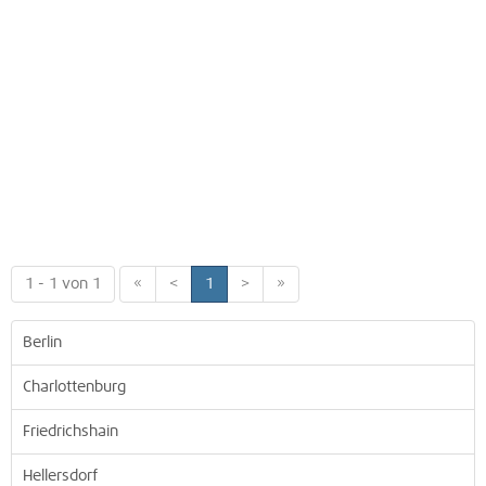
1 - 1 von 1
«
<
1
>
»
Berlin
Charlottenburg
Friedrichshain
Hellersdorf