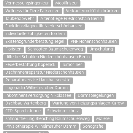
Vermessungsingenieur
Mobilfriseur
Wellness für Tiere Falkensee
Verkauf von Kühlschränken
Taubenabwehr
Altenpflege Friedrichshain Berlin
Funktionsdiagnostik Niederschönhausen
individuelle Fähigkeiten fördern
Existenzgründerberatung Tegel
PNF Hohenschönhausen
Floristen
Schröpfen Baumschulenweg
Umschulung
Hilfe bei Schulden Niederschönhausen Berlin
Feuerbestattung Köpenick
Tumor Tier
Dachrinnenreparatur Niederschönhausen
Reparaturservice Haushaltsgeräte
Logopädin Wilhelmsruher Damm
Inkontinenzversorgung Nikolassee
Darmspiegelungen
Dachbau Wartenberg
Wartung von Heizungsanlagen Karow
CED-Sprechstunde
Schwimmschutz
Zahnaufhellung Bleaching Baumschulenweg
Malerei
Physiotherapie Wilhelmsruher Damm
Sonografie