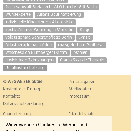
Rechtsanwalt Sozialrecht ALG I und ALG II Berlin
Wundexperte
Allianz Baufinanzierung
individuelle Kindertorten Altglienicke
Sechs-Zimmer-Wohnung in Marzahn
Klage
vollstationäre Seniorenpflege Berlin
Cyriax
Atlastherapie nach Arlen
maßgefertigte Prothese
Wäschesalon Blumberger Damm
Manien
unsichtbare Zahnspangen
Cranio Sakrale Therapie
Unfallinstandsetzung
© WEGWEISER aktuell
Printausgaben
Kostenfreier Eintrag
Mediadaten
Kontakte
Impressum
Datenschutzerklärung
Charlottenburg
Friedrichshain
Hellersdorf
Hohenschönhausen
Wir verwenden Cookies für Werbe- und
Köpenick
Kreuzberg