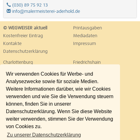
(030) 89 75 92 13
info@malermeisterei-aderhold.de
© WEGWEISER aktuell
Printausgaben
Kostenfreier Eintrag
Mediadaten
Kontakte
Impressum
Datenschutzerklärung
Charlottenburg
Friedrichshain
Hellersdorf
Hohenschönhausen
Wir verwenden Cookies für Werbe- und
Köpenick
Kreuzberg
Analysezwecke sowie für soziale Medien.
Lichtenberg
Marzahn
Weitere Informationen darüber, wie wir Cookies
Mitte
Neukölln
verwenden und wie Sie die Verwendung steuern
Pankow
Prenzlauer Berg
können, finden Sie in unserer
Reinickendorf
Schöneberg
Datenschutzerklärung. Wenn Sie diese Website
Spandau
Steglitz
weiter verwenden, stimmen Sie der Verwendung
Tempelhof
Tiergarten
von Cookies zu.
Treptow
Umland Ost
Zu unserer Datenschutzerklärung