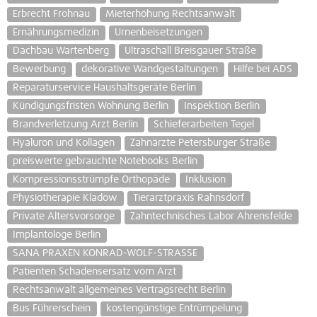
Erbrecht Frohnau
Mieterhöhung Rechtsanwalt
Ernährungsmedizin
Urnenbeisetzungen
Dachbau Wartenberg
Ultraschall Breisgauer Straße
Bewerbung
dekorative Wandgestaltungen
Hilfe bei ADS
Reparaturservice Haushaltsgeräte Berlin
Kündigungsfristen Wohnung Berlin
Inspektion Berlin
Brandverletzung Arzt Berlin
Schieferarbeiten Tegel
Hyaluron und Kollagen
Zahnärzte Petersburger Straße
preiswerte gebrauchte Notebooks Berlin
Kompressionsstrümpfe Orthopäde
Inklusion
Physiotherapie Kladow
Tierarztpraxis Rahnsdorf
Private Altersvorsorge
Zahntechnisches Labor Ahrensfelde
Implantologe Berlin
SANA PRAXEN KONRAD-WOLF-STRASSE
Patienten Schadensersatz vom Arzt
Rechtsanwalt allgemeines Vertragsrecht Berlin
Bus Führerschein
kostengünstige Entrümpelung