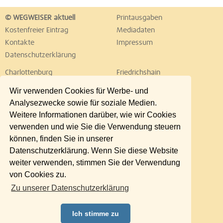
© WEGWEISER aktuell
Printausgaben
Kostenfreier Eintrag
Mediadaten
Kontakte
Impressum
Datenschutzerklärung
Charlottenburg
Friedrichshain
Hellersdorf
Hohenschönhausen
Wir verwenden Cookies für Werbe- und
Köpenick
Kreuzberg
Analysezwecke sowie für soziale Medien.
Lichtenberg
Marzahn
Weitere Informationen darüber, wie wir Cookies
Mitte
Neukölln
verwenden und wie Sie die Verwendung steuern
Pankow
Prenzlauer Berg
können, finden Sie in unserer
Reinickendorf
Schöneberg
Datenschutzerklärung. Wenn Sie diese Website
Spandau
Steglitz
weiter verwenden, stimmen Sie der Verwendung
Tempelhof
Tiergarten
von Cookies zu.
Treptow
Umland Ost
Zu unserer Datenschutzerklärung
Wedding
Weißensee
Wilmersdorf
Zehlendorf
Ich stimme zu