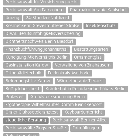
Rechtsanwalt für Versicherungsrecht
Rechtsanwalt Am Falkenberg
Pharmakotherapie Kaulsdorf
Umzug
24-Stunden-Notdienst
Kosmetikerin Grevesmühlener Straße
Insektenschutz
DIVAL Berufsunfähigketisversicherung
Dichtheitsnachweis Berlin Biesdorf
Finanzbuchführung Johannisthal
Bestattungsarten
Kündigung Mietverhältnis Berlin
Ornamentglas
Gasinstallation Karow
Verwaltung von Zinshäusern
Orthopädietechnik
Feldenkrais-Methode
Betreuungshilfe Karow
Wärmetherapie Tierarzt
Bußgeldbescheid
Kräuterhof in Reinickendorf Lübars Berlin
Probezeit
Grundstücksräumung Berlin
Ergotherapie Wilhelmsruher Damm Reinickendorf
Oraler Glukosetoleranztest
Keyboardunterricht
steuerliche Beratung
Rechtsanwalt Berliner Allee
Rechtsanwälte Zingster Straße
Entmüllungen