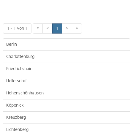
1 - 1 von 1
«
<
1
>
»
Berlin
Charlottenburg
Friedrichshain
Hellersdorf
Hohenschönhausen
Köpenick
Kreuzberg
Lichtenberg