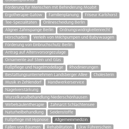
Goldakupunktur
Förderung für Menschen mit Behinderung Moabit
Ergotherapie Gatow
Familienplanung
Friseur Karlshorst
Tee-Spezialitäten
Onlinescheidung Berlin
Aligner Zahnspange Berlin
Ordnungswidrigkeitenrecht
Hörschaden
Verleih von Milchpumpen und Babywaagen
Förderung von Einbruchschutz Berlin
Antrag auf Altersvorsorgezulage
Ornamente auf Stein und Glas
Fußpflege und Nagelmodellage
Rhodinierungen
Bestattungsunternehmen Landsberger Allee
Cholesterin
Musik in Zehlendorf
Handwerkerservice
Nagelverstärkung
Wurzelkanalbehandlung Niederschönhausen
Wirbelsäulentherapie
Zahnarzt Schlachtensee
Naturheilbehandlung
Seidenstoffe
Fußpflege mit Hypnose
Allgemeinmedizin
Fällen von Bäumen
Rehabilitation
Lkw Führerschein