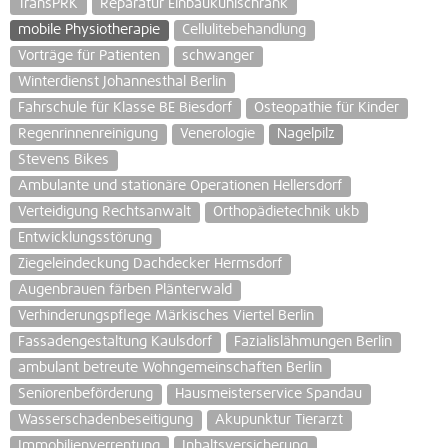
TransPRK
Reparatur Einbaukühlschrank
mobile Physiotherapie
Cellulitebehandlung
Vorträge für Patienten
schwanger
Winterdienst Johannesthal Berlin
Fahrschule für Klasse BE Biesdorf
Osteopathie für Kinder
Regenrinnenreinigung
Venerologie
Nagelpilz
Stevens Bikes
Ambulante und stationäre Operationen Hellersdorf
Verteidigung Rechtsanwalt
Orthopädietechnik ukb
Entwicklungsstörung
Ziegeleindeckung Dachdecker Hermsdorf
Augenbrauen färben Plänterwald
Verhinderungspflege Märkisches Viertel Berlin
Fassadengestaltung Kaulsdorf
Fazialislähmungen Berlin
ambulant betreute Wohngemeinschaften Berlin
Seniorenbeförderung
Hausmeisterservice Spandau
Wasserschadenbeseitigung
Akupunktur Tierarzt
Immobilienverrentung
Inhaltsversicherung