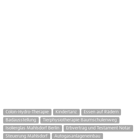
Colon-Hydro-Therapie
Kindertanz
Essen auf Rädern
Badausstellung
Tierphysiotherapie Baumschulenweg
Isolierglas Mahlsdorf Berlin
Erbvertrag und Testament Notar
Steuerung Mahlsdorf
Autogasanlageneinbau