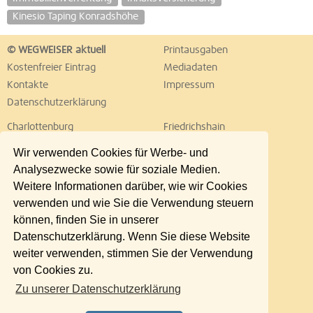
Kinesio Taping Konradshöhe
© WEGWEISER aktuell
Printausgaben
Kostenfreier Eintrag
Mediadaten
Kontakte
Impressum
Datenschutzerklärung
Charlottenburg
Friedrichshain
Hellersdorf
Hohenschönhausen
Wir verwenden Cookies für Werbe- und
Köpenick
Kreuzberg
Analysezwecke sowie für soziale Medien.
Lichtenberg
Marzahn
Weitere Informationen darüber, wie wir Cookies
Mitte
Neukölln
verwenden und wie Sie die Verwendung steuern
Pankow
Prenzlauer Berg
können, finden Sie in unserer
Reinickendorf
Schöneberg
Datenschutzerklärung. Wenn Sie diese Website
Spandau
Steglitz
weiter verwenden, stimmen Sie der Verwendung
Tempelhof
Tiergarten
von Cookies zu.
Treptow
Umland Ost
Zu unserer Datenschutzerklärung
Wedding
Weißensee