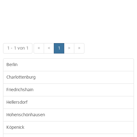
1 - 1 von 1
«
<
1
>
»
Berlin
Charlottenburg
Friedrichshain
Hellersdorf
Hohenschönhausen
Köpenick