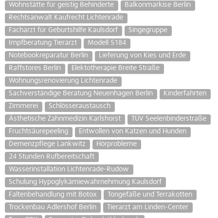
Wohnstätte für geistig Behinderte
Balkonmarkise Berlin
Rechtsanwalt Kaufrecht Lichtenrade
Facharzt für Geburtshilfe Kaulsdorf
Singegruppe
Impfberatung Tierarzt
Modell 5184
Notebookreparatur Berlin
Lieferung von Kies und Erde
Raffstores Berlin
Elektotherapie Breite Straße
Wohnungsrenovierung Lichtenrade
Sachverständige Beratung Neuenhagen Berlin
Kinderfahrten
Zimmerei
Schlösseraustausch
Ästhetische Zahnmedizin Karlshorst
TÜV Seelenbinderstraße
Fruchtsäurepeeling
Entwollen von Katzen und Hunden
Demenzpflege Lankwitz
Hörprobleme
24 Stunden Rufbereitschaft
Wasserinstallation Lichtenrade-Rudow
Schulung Hypoglykämiewahrnehmung Kaulsdorf
Faltenbehandlung mit Botox
Tongefäße und Terrakotten
Trockenbau Adlershof Berlin
Tierarzt am Linden-Center