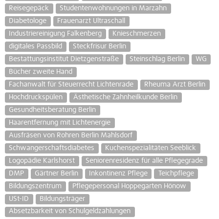
Reisegepäck
Studentenwohnungen in Marzahn
Diabetologe
Frauenarzt Ultraschall
Industriereinigung Falkenberg
Knieschmerzen
digitales Passbild
Steckfrisur Berlin
Bestattungsinstitut Dietzgenstraße
Steinschlag Berlin
WG
Bücher zweite Hand
Fachanwalt für Steuerrecht Lichtenrade
Rheuma Arzt Berlin
Hochdruckspülen
Ästhetische Zahnheilkunde Berlin
Gesundheitsberatung Berlin
Haarentfernung mit Lichtenergie
Ausfräsen von Rohren Berlin Mahlsdorf
Schwangerschaftsdiabetes
Kuchenspezialitäten Seeblick
Logopädie Karlshorst
Seniorenresidenz für alle Pflegegrade
DMP
Gärtner Berlin
Inkontinenz Pflege
Teichpflege
Bildungszentrum
Pflegepersonal Hoppegarten Hönow
USt-ID
Bildungsträger
Absetzbarkeit von Schulgeldzahlungen