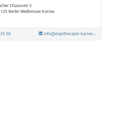
cher Chaussee 5
3125
Berlin
Weißensee
Karow
 35 80
info@ergotherapie-karow.de