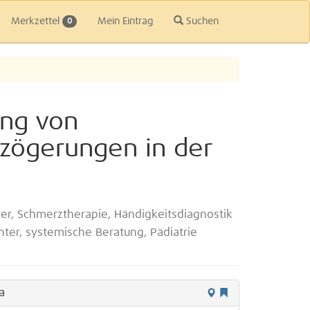
Merkzettel
Mein Eintrag
Suchen
0
ung von
zögerungen in der
r, Schmerztherapie, Händigkeitsdiagnostik
ter, systemische Beratung, Pädiatrie
a