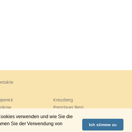
ontakte
öpenick
Kreuzberg
ankow
Prenzlauer Berg
empelhof
Tiergarten
 Cookies verwenden und wie Sie die
ilmersdorf
Zehlendorf
immen Sie der Verwendung von
Ich stimme zu