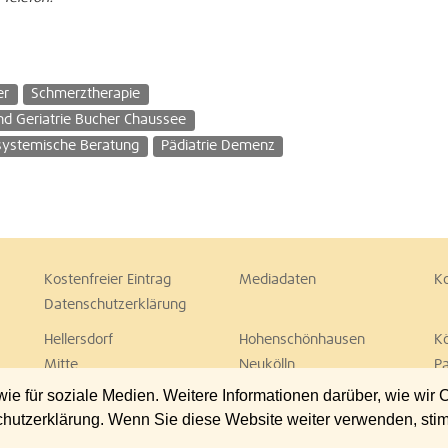
er
Schmerztherapie
nd Geriatrie Bucher Chaussee
systemische Beratung
Pädiatrie Demenz
Kostenfreier Eintrag
Mediadaten
K
Datenschutzerklärung
Hellersdorf
Hohenschönhausen
K
Mitte
Neukölln
P
Spandau
Steglitz
T
 für soziale Medien. Weitere Informationen darüber, wie wir
Wedding
Weißensee
W
chutzerklärung. Wenn Sie diese Website weiter verwenden, st