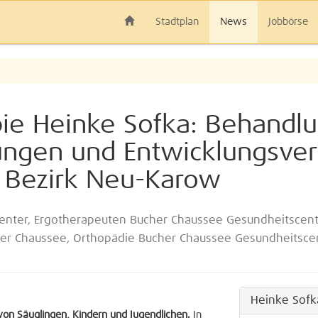
Stadtplan
News
Jobbörse
apie Heinke Sofka: Behandl
gen und Entwicklungsver
 Bezirk Neu-Karow
enter, Ergotherapeuten Bucher Chaussee Gesundheitscente
her Chaussee, Orthopädie Bucher Chaussee Gesundheitscen
Heinke Sofk
on Säuglingen, Kindern und Jugendlichen.
In