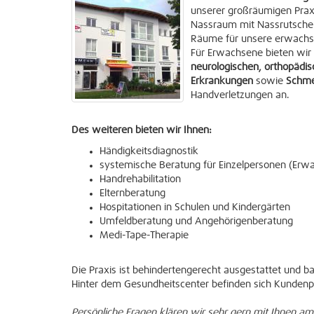
unserer großräumigen Praxi
Nassraum mit Nassrutsche 
Räume für unsere erwachs
Für Erwachsene bieten wir
neurologischen, orthopädisc
Erkrankungen
sowie
Schme
Handverletzungen an.
Des weiteren bieten wir Ihnen:
Händigkeitsdiagnostik
systemische Beratung für Einzelpersonen (Erw
Handrehabilitation
Elternberatung
Hospitationen in Schulen und Kindergärten
Umfeldberatung und Angehörigenberatung
Medi-Tape-Therapie
Die Praxis ist behindertengerecht ausgestattet und ba
Hinter dem Gesundheitscenter befinden sich Kundenp
Persönliche Fragen klären wir sehr gern mit Ihnen am