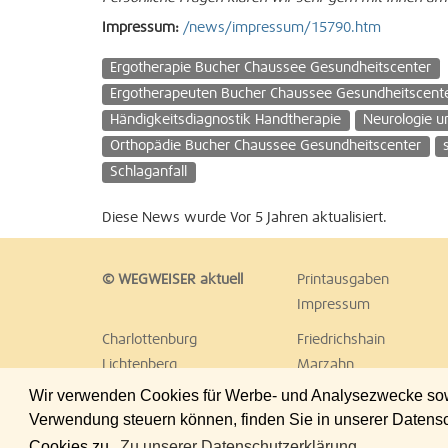
Impressum:
/news/impressum/15790.htm
Ergotherapie Bucher Chaussee Gesundheitscenter
Ergotherapeuten Bucher Chaussee Gesundheitscent
Händigkeitsdiagnostik Handtherapie
Neurologie u
Orthopädie Bucher Chaussee Gesundheitscenter
Schlaganfall
Diese News wurde Vor 5 Jahren aktualisiert.
© WEGWEISER aktuell
Printausgaben
Impressum
Charlottenburg
Friedrichshain
Lichtenberg
Marzahn
Reinickendorf
Schöneberg
Wir verwenden Cookies für Werbe- und Analysezwecke sowie
Treptow
Umland Ost
Verwendung steuern können, finden Sie in unserer Datens
Cookies zu.
Zu unserer Datenschutzerklärung