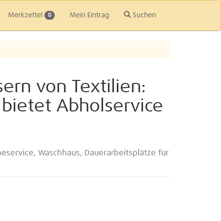
Merkzettel
Mein Eintrag
Suchen
0
rn von Textilien:
bietet Abholservice
heservice, Waschhaus, Dauerarbeitsplätze für