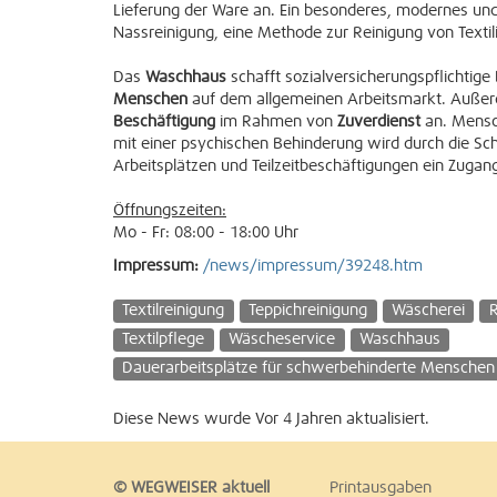
Lieferung der Ware an. Ein besonderes, modernes und
Nassreinigung, eine Methode zur Reinigung von Texti
Das
Waschhaus
schafft sozialversicherungspflichtige
Menschen
auf dem allgemeinen Arbeitsmarkt. Auße
Beschäftigung
im Rahmen von
Zuverdienst
an. Mensc
mit einer psychischen Behinderung wird durch die Sch
Arbeitsplätzen und Teilzeitbeschäftigungen ein Zugan
Öffnungszeiten:
Mo - Fr: 08:00 - 18:00 Uhr
Impressum:
/news/impressum/39248.htm
Textilreinigung
Teppichreinigung
Wäscherei
R
Textilpflege
Wäscheservice
Waschhaus
Dauerarbeitsplätze für schwerbehinderte Menschen
Diese News wurde Vor 4 Jahren aktualisiert.
© WEGWEISER aktuell
Printausgaben