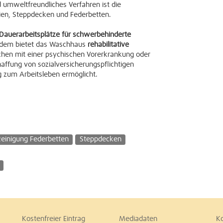
 umweltfreundliches Verfahren ist die
lien, Steppdecken und Federbetten.
Dauerarbeitsplätze für schwerbehinderte
rdem bietet das Waschhaus
rehabilitative
hen mit einer psychischen Vorerkrankung oder
affung von sozialversicherungspflichtigen
g zum Arbeitsleben ermöglicht.
einigung Federbetten
Steppdecken
Kostenfreier Eintrag
Mediadaten
K