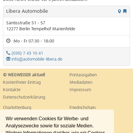
Libera Automobile
Säntisstraße 51 - 57
12277
Berlin
Tempelhof
Marienfelde
Mo - Fr 07:30 - 18:00
(030) 7 43 10 41
info@automobile-libera.de
© WEGWEISER aktuell
Printausgaben
Kostenfreier Eintrag
Mediadaten
Kontakte
Impressum
Datenschutzerklärung
Charlottenburg
Friedrichshain
Hellersdorf
Hohenschönhausen
Wir verwenden Cookies für Werbe- und
Köpenick
Kreuzberg
Analysezwecke sowie für soziale Medien.
Lichtenberg
Marzahn
Weitere Informationen darüber, wie wir Cookies