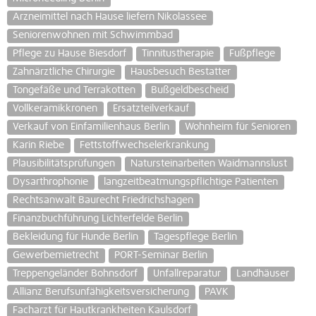
Arzneimittel nach Hause liefern Nikolassee
Seniorenwohnen mit Schwimmbad
Pflege zu Hause Biesdorf
Tinnitustherapie
Fußpflege
Zahnärztliche Chirurgie
Hausbesuch Bestatter
Tongefäße und Terrakotten
Bußgeldbescheid
Vollkeramikkronen
Ersatzteilverkauf
Verkauf von Einfamilienhaus Berlin
Wohnheim für Senioren
Karin Riebe
Fettstoffwechselerkrankung
Plausibilitätsprüfungen
Natursteinarbeiten Waidmannslust
Dysarthrophonie
langzeitbeatmungspflichtige Patienten
Rechtsanwalt Baurecht Friedrichshagen
Finanzbuchführung Lichterfelde Berlin
Bekleidung für Hunde Berlin
Tagespflege Berlin
Gewerbemietrecht
PORT-Seminar Berlin
Treppengeländer Bohnsdorf
Unfallreparatur
Landhäuser
Allianz Berufsunfähigkeitsversicherung
PAVK
Facharzt für Hautkrankheiten Kaulsdorf