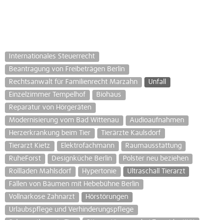
Internationales Steuerrecht
Beantragung von Freibeträgen Berlin
Rechtsanwalt für Familienrecht Marzahn
Unfall
Einzelzimmer Tempelhof
Biohaus
Reparatur von Hörgeräten
Modernisierung vom Bad Wittenau
Audioaufnahmen
Herzerkrankung beim Tier
Tierärzte Kaulsdorf
Tierarzt Kietz
Elektrofachmann
Raumausstattung
RuheForst
Designküche Berlin
Polster neu beziehen
Rollladen Mahlsdorf
Hypertonie
Ultraschall Tierarzt
Fällen von Bäumen mit Hebebühne Berlin
Vollnarkose Zahnarzt
Hörstörungen
Urlaubspflege und Verhinderungspflege