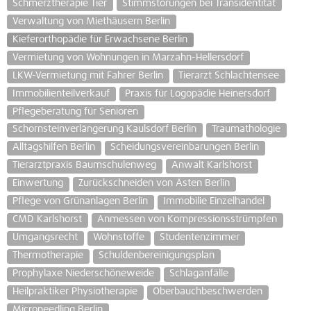
Schmerztherapie Tier
Stimmstörungen bei Transidentität
Verwaltung von Miethäusern Berlin
Kieferorthopädie für Erwachsene Berlin
Vermietung von Wohnungen in Marzahn-Hellersdorf
LKW-Vermietung mit Fahrer Berlin
Tierarzt Schlachtensee
Immobilienteilverkauf
Praxis für Logopädie Heinersdorf
Pflegeberatung für Senioren
Schornsteinverlängerung Kaulsdorf Berlin
Traumathologie
Alltagshilfen Berlin
Scheidungsvereinbarungen Berlin
Tierarztpraxis Baumschulenweg
Anwalt Karlshorst
Einwertung
Zurückschneiden von Ästen Berlin
Pflege von Grünanlagen Berlin
Immobilie Einzelhandel
CMD Karlshorst
Anmessen von Kompressionsstrümpfen
Umgangsrecht
Wohnstoffe
Studentenzimmer
Thermotherapie
Schuldenbereinigungsplan
Prophylaxe Niederschöneweide
Schlaganfälle
Heilpraktiker Physiotherapie
Oberbauchbeschwerden
Microneedling Berlin