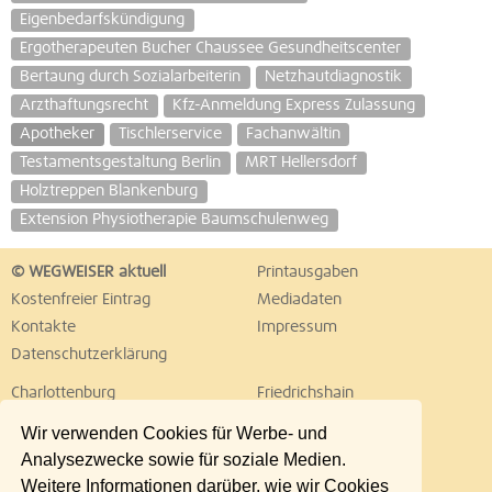
Eigenbedarfskündigung
Ergotherapeuten Bucher Chaussee Gesundheitscenter
Bertaung durch Sozialarbeiterin
Netzhautdiagnostik
Arzthaftungsrecht
Kfz-Anmeldung Express Zulassung
Apotheker
Tischlerservice
Fachanwältin
Testamentsgestaltung Berlin
MRT Hellersdorf
Holztreppen Blankenburg
Extension Physiotherapie Baumschulenweg
© WEGWEISER aktuell
Printausgaben
Kostenfreier Eintrag
Mediadaten
Kontakte
Impressum
Datenschutzerklärung
Charlottenburg
Friedrichshain
Hellersdorf
Hohenschönhausen
Wir verwenden Cookies für Werbe- und
Köpenick
Kreuzberg
Analysezwecke sowie für soziale Medien.
Lichtenberg
Marzahn
Weitere Informationen darüber, wie wir Cookies