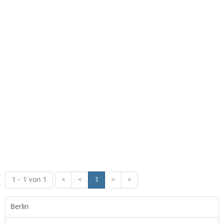
1 - 1 von 1
«
<
1
>
»
Berlin