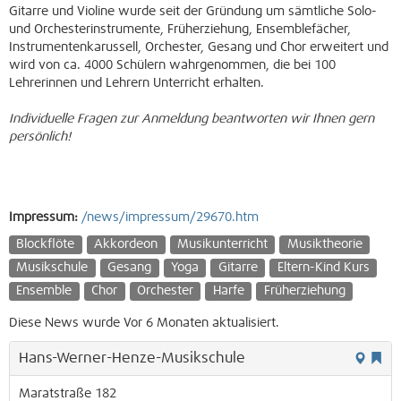
Gitarre und Violine wurde seit der Gründung um sämtliche Solo-
und Orchesterinstrumente, Früherziehung, Ensemblefächer,
Instrumentenkarussell, Orchester, Gesang und Chor erweitert und
wird von ca. 4000 Schülern wahrgenommen, die bei 100
Lehrerinnen und Lehrern Unterricht erhalten.
Individuelle Fragen zur Anmeldung beantworten wir Ihnen gern
persönlich!
Impressum:
/news/impressum/29670.htm
Blockflöte
Akkordeon
Musikunterricht
Musiktheorie
Musikschule
Gesang
Yoga
Gitarre
Eltern-Kind Kurs
Ensemble
Chor
Orchester
Harfe
Früherziehung
Diese News wurde Vor 6 Monaten aktualisiert.
Hans-Werner-Henze-Musikschule
Maratstraße 182