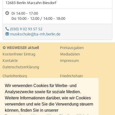
12683
Berlin
Marzahn
Biesdorf
Di 14:00 - 17:00
Do 10:00 - 12:00 / 14:00 - 18:00
(030) 9 02 93 57 52
musikschule@ba-mh.berlin.de
© WEGWEISER aktuell
Printausgaben
Kostenfreier Eintrag
Mediadaten
Kontakte
Impressum
Datenschutzerklärung
Charlottenburg
Friedrichshain
Hellersdorf
Hohenschönhausen
Wir verwenden Cookies für Werbe- und
Köpenick
Kreuzberg
Analysezwecke sowie für soziale Medien.
Lichtenberg
Marzahn
Weitere Informationen darüber, wie wir Cookies
Mitte
Neukölln
verwenden und wie Sie die Verwendung steuern
Pankow
Prenzlauer Berg
können, finden Sie in unserer
Reinickendorf
Schöneberg