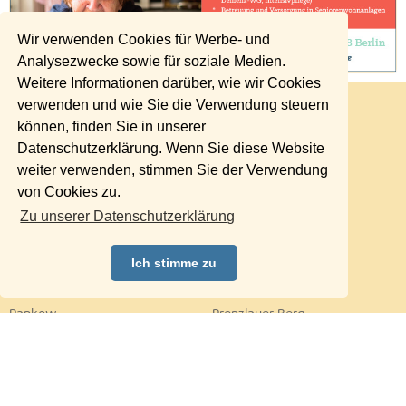
Wir verwenden Cookies für Werbe- und
Analysezwecke sowie für soziale Medien.
Weitere Informationen darüber, wie wir Cookies
© WEGWEISER aktuell
Printausgaben
verwenden und wie Sie die Verwendung steuern
Kostenfreier Eintrag
Mediadaten
können, finden Sie in unserer
Datenschutzerklärung. Wenn Sie diese Website
Kontakte
Impressum
weiter verwenden, stimmen Sie der Verwendung
Datenschutzerklärung
von Cookies zu.
Charlottenburg
Friedrichshain
Zu unserer Datenschutzerklärung
Hellersdorf
Hohenschönhausen
Köpenick
Kreuzberg
Ich stimme zu
Lichtenberg
Marzahn
Mitte
Neukölln
Pankow
Prenzlauer Berg
Reinickendorf
Schöneberg
Spandau
Steglitz
Tempelhof
Tiergarten
Treptow
Umland Ost