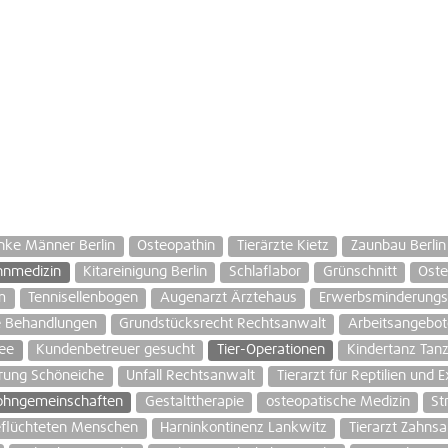
anke Männer Berlin
Osteopathin
Tierärzte Kietz
Zaunbau Berlin
hnmedizin
Kitareinigung Berlin
Schlaflabor
Grünschnitt
Oste
m
Tennisellenbogen
Augenarzt Ärztehaus
Erwerbsminderungs
he Behandlungen
Grundstücksrecht Rechtsanwalt
Arbeitsangebot
ee
Kundenbetreuer gesucht
Tier-Operationen
Kindertanz Tanz
rung Schöneiche
Unfall Rechtsanwalt
Tierarzt für Reptilien und 
hngemeinschaften
Gestalttherapie
osteopatische Medizin
St
geflüchteten Menschen
Harninkontinenz Lankwitz
Tierarzt Zahns