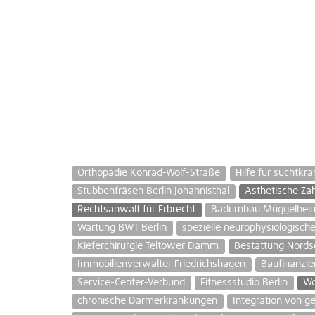
Orthopädie Konrad-Wolf-Straße
Hilfe für suchtkr
Stubbenfräsen Berlin Johannisthal
Ästhetische Za
Rechtsanwalt für Erbrecht
Badumbau Müggelhei
Wartung BWT Berlin
spezielle neurophysiologisc
Kieferchirurgie Teltower Damm
Bestattung Nords
Immobilienverwalter Friedrichshagen
Baufinanzie
Service-Center-Verbund
Fitnessstudio Berlin
Wo
chronische Darmerkrankungen
Integration von 