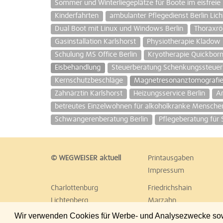
Sommer und Winterliegeplätze für Boote im eisfreie
Kinderfahrten
ambulanter Pflegedienst Berlin Lich
Dual Boot mit Linux und Windows Berlin
Thoraxrö
Gasinstallation Karlshorst
Physiotherapie Kladow
Schulung MS Office Berlin
Kryotherapie Quickborn
Eisbehandlung
Steuerberatung Schenkungssteuer 
Kernschutzbeschläge
Magnetresonanztomografi
Zahnärztin Karlshorst
Heizungsservice Berlin
A
betreutes Einzelwohnen für alkoholkranke Mensche
Schwangerenberatung Berlin
Pflegeberatung für 
© WEGWEISER aktuell
Printausgaben
Impressum
Charlottenburg
Friedrichshain
Lichtenberg
Marzahn
Reinickendorf
Schöneberg
Wir verwenden Cookies für Werbe- und Analysezwecke sowie