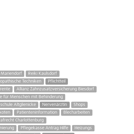
 Mariendorf
Reiki Kaulsdorf
opathische Techniken
Pflichtteil
rente
Allianz Zahnzusatzversicherung Biesdorf
e für Menschen mit Behinderung
schule Altglienicke
Nervenärztin
Shops
Exoten
Patienteninformation
Blecharbeiten
rafrecht Charlottenburg
anierung
Pflegekasse Antrag Hilfe
Heizungs