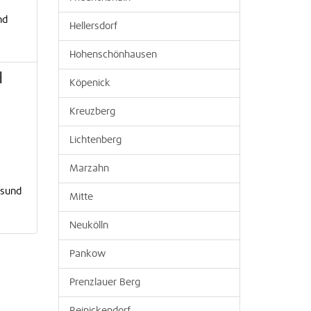
nd
Hellersdorf
Hohenschönhausen
H
Köpenick
Kreuzberg
Lichtenberg
Marzahn
esund
Mitte
Neukölln
Pankow
Prenzlauer Berg