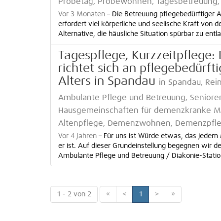
Probetag, Probewohnen, Tagesbetreuung, 
Vor 3 Monaten
–
Die Betreuung pflegebedürftiger 
erfordert viel körperliche und seelische Kraft von 
Alternative, die häusliche Situation spürbar zu entl
Tagespflege, Kurzzeitpflege: 
richtet sich an pflegebedürf
Alters in Spandau
in Spandau, Rei
Ambulante Pflege und Betreuung, Senior
Hausgemeinschaften für demenzkranke Me
Altenpflege, Demenzwohnen, Demenzpfle
Vor 4 Jahren
–
Für uns ist Würde etwas, das jedem 
er ist. Auf dieser Grundeinstellung begegnen wir d
Ambulante Pflege und Betreuung / Diakonie-Station 
1 - 2 von 2
«
<
1
>
»