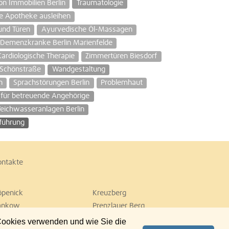
on Immobilien Berlin
Traumatologie
te Apotheke ausleihen
und Türen
Ayurvedische Öl-Massagen
r Demenzkranke Berlin Marienfelde
Kardiologische Therapie
Zimmertüren Biesdorf
 Schönstraße
Wandgestaltung
n
Sprachstörungen Berlin
Problemhaut
e für betreuende Angehörige
eichwasseranlagen Berlin
führung
ontakte
öpenick
Kreuzberg
ankow
Prenzlauer Berg
empelhof
Tiergarten
 Cookies verwenden und wie Sie die