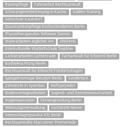
Rasenpflege
Fahrverbot Rechtsanwalt
Schwangerenbetreuung in Karow
Galileo-Training
Sehschule Kaulsdorf
Hauskrankenpflege Kurfürstendamm Berlin
Physiotherapeuten Teltower Damm
Malerarbeiten jeglicher Art
Stickerei
Interkulturelle Waldorfschule Treptow
Lackierarbeiten Lichtenrade
Fachanwalt für Erbrecht Berlin
Badbeleuchtung Berlin
Rechtsanwalt für Erbrecht Friedrichshagen
Spiegelmontage Biesdorf Berlin
Sonderlack
Zahnärzte in Spandau
Hüftspezialist
Bodenverlegearbeiten
Jugend- und Gemeinwesenarbeit
Augenoperation
Firmengründung Berlin
Wohnungsverwaltung
Fachärzte Nieren
Steinschlagreparatur Kfz Berlin
Rechtsanwälte Marzahner Promenade