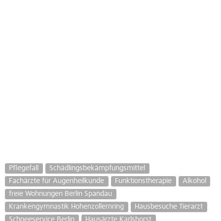
Pflegefall
Schädlingsbekämpfungsmittel
Fachärzte für Augenheilkunde
Funktionstherapie
Alkohol
freie Wohnungen Berlin Spandau
Krankengymnastik Hohenzollernring
Hausbesuche Tierarzt
Schneeservice Berlin
Hausärzte Karlshorst