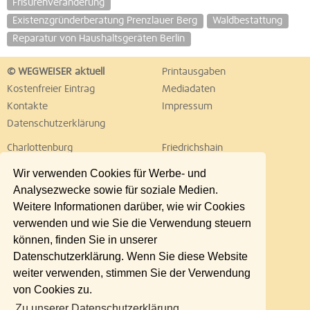
Frisurenveränderung
Existenzgründerberatung Prenzlauer Berg
Waldbestattung
Reparatur von Haushaltsgeräten Berlin
© WEGWEISER aktuell
Printausgaben
Kostenfreier Eintrag
Mediadaten
Kontakte
Impressum
Datenschutzerklärung
Charlottenburg
Friedrichshain
Hellersdorf
Hohenschönhausen
Wir verwenden Cookies für Werbe- und
Köpenick
Kreuzberg
Analysezwecke sowie für soziale Medien.
Lichtenberg
Marzahn
Weitere Informationen darüber, wie wir Cookies
Mitte
Neukölln
verwenden und wie Sie die Verwendung steuern
Pankow
Prenzlauer Berg
können, finden Sie in unserer
Reinickendorf
Schöneberg
Datenschutzerklärung. Wenn Sie diese Website
Spandau
Steglitz
weiter verwenden, stimmen Sie der Verwendung
Tempelhof
Tiergarten
von Cookies zu.
Treptow
Umland Ost
Zu unserer Datenschutzerklärung