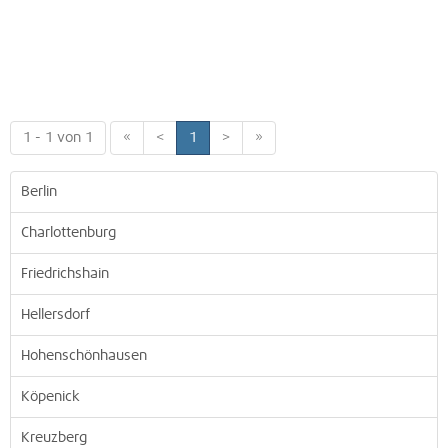
1 - 1 von 1
«
<
1
>
»
Berlin
Charlottenburg
Friedrichshain
Hellersdorf
Hohenschönhausen
Köpenick
Kreuzberg