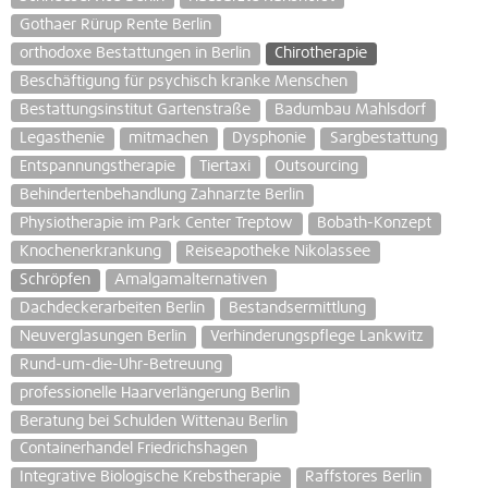
Gothaer Rürup Rente Berlin
orthodoxe Bestattungen in Berlin
Chirotherapie
Beschäftigung für psychisch kranke Menschen
Bestattungsinstitut Gartenstraße
Badumbau Mahlsdorf
Legasthenie
mitmachen
Dysphonie
Sargbestattung
Entspannungstherapie
Tiertaxi
Outsourcing
Behindertenbehandlung Zahnarzte Berlin
Physiotherapie im Park Center Treptow
Bobath-Konzept
Knochenerkrankung
Reiseapotheke Nikolassee
Schröpfen
Amalgamalternativen
Dachdeckerarbeiten Berlin
Bestandsermittlung
Neuverglasungen Berlin
Verhinderungspflege Lankwitz
Rund-um-die-Uhr-Betreuung
professionelle Haarverlängerung Berlin
Beratung bei Schulden Wittenau Berlin
Containerhandel Friedrichshagen
Integrative Biologische Krebstherapie
Raffstores Berlin