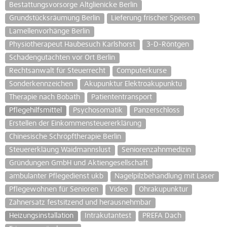
Bestattungsvorsorge Altglienicke Berlin
Grundstücksräumung Berlin
Lieferung frischer Speisen
Lamellenvorhänge Berlin
Physiotherapeut Haubesuch Karlshorst
3-D-Röntgen
Schadengutachten vor Ort Berlin
Rechtsanwalt für Steuerrecht
Computerkurse
Sonderkennzeichen
Akupunktur Elektroakupunktu
Therapie nach Bobath
Patiententransport
Pflegehilfsmittel
Psychosomatik
Panzerschloss
Erstellen der Einkommensteuererklärung
Chinesische Schröpftherapie Berlin
Steuererkläung Waidmannslust
Seniorenzahnmedizin
Gründungen GmbH und Aktiengesellschaft
ambulanter Pflegedienst ukb
Nagelpilzbehandlung mit Laser
Pflegewohnen für Senioren
Video
Ohrakupunktur
Zahnersatz festsitzend und herausnehmbar
Heizungsinstallation
Intrakutantest
PREFA Dach