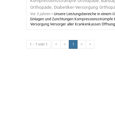
Kompressionsstrümpfe Orthopäde, Bandag
Orthopäde, Diabetiker-Versorgung Orthop
Vor 3 Jahren
–
Unsere Leistungsbereiche in einem Ü
Einlagen und Zurichtungen Kompressionsstrümpfe 
Versorgung Versorger aller Krankenkassen Öffnungs
1 - 1 von 1
«
<
1
>
»