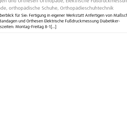
en und Orthesen Orthopäde, Elektrische Fußdruckmessu
äde, orthopädische Schuhe, Orthopädieschuhtechnik
berblick für Sie: Fertigung in eigener Werkstatt Anfertigen von Maßs
Bandagen und Orthesen Elektrische Fußdruckmessung Diabetiker-
zeiten: Montag-Freitag 8-1[...]