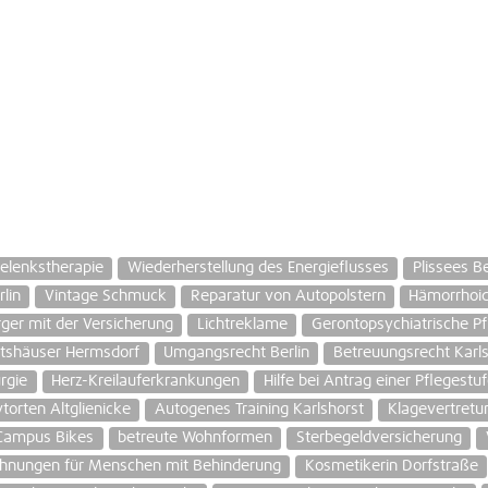
gelenkstherapie
Wiederherstellung des Energieflusses
Plissees Be
lin
Vintage Schmuck
Reparatur von Autopolstern
Hämorrhoi
ger mit der Versicherung
Lichtreklame
Gerontopsychiatrische Pf
tshäuser Hermsdorf
Umgangsrecht Berlin
Betreuungsrecht Karls
rgie
Herz-Kreilauferkrankungen
Hilfe bei Antrag einer Pflegestu
torten Altglienicke
Autogenes Training Karlshorst
Klagevertretu
Campus Bikes
betreute Wohnformen
Sterbegeldversicherung
hnungen für Menschen mit Behinderung
Kosmetikerin Dorfstraße