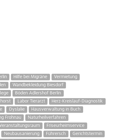
rlin
Hilfe bei Migräne
Vermietung
den
Wandbekleidung Biesdorf
lege
Böden Adlershof Berlin
horst
Labor Tierarzt
Herz-Kreislauf-Diagnostik
fe
Dyslalie
Hausverwaltung in Buch
ng Frohnau
Naturheilverfahren
Veranstaltungsraum
Friseurheimservice
Neubausanierung
Führersch
Gerichtstermin