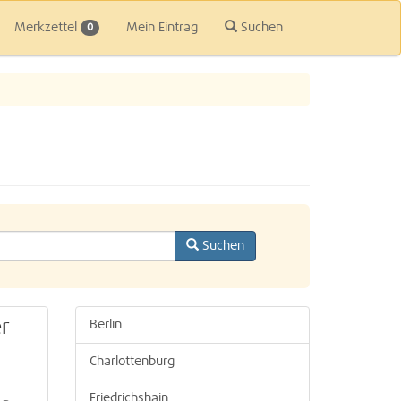
Merkzettel
Mein Eintrag
Suchen
0
Suchen
r
Berlin
Charlottenburg
Friedrichshain