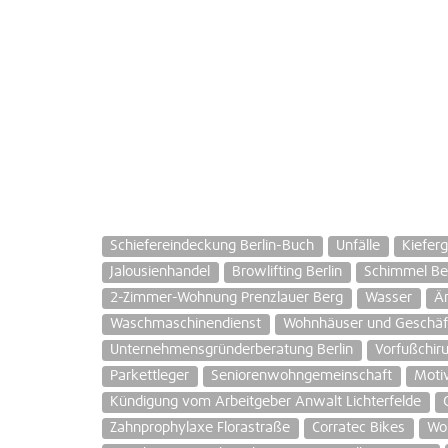
Schiefereindeckung Berlin-Buch
Unfälle
Kiefer
Jalousienhandel
Browlifting Berlin
Schimmel Ber
2-Zimmer-Wohnung Prenzlauer Berg
Wasser
Är
Waschmaschinendienst
Wohnhäuser und Geschäf
Unternehmensgründerberatung Berlin
Vorfußchiru
Parkettleger
Seniorenwohngemeinschaft
Motiv
Kündigung vom Arbeitgeber Anwalt Lichterfelde
Zahnprophylaxe Florastraße
Corratec Bikes
Wo