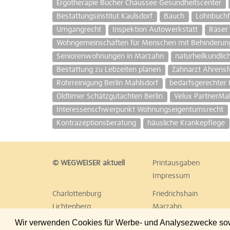
Ergotherapie Bucher Chaussee Gesundheitscenter
Bestattungsinstitut Kaulsdorf
Bauch
Lohnbuch
Umgangrecht
Inspektion Autowerkstatt
Raser
Wohngemeinschaften für Menschen mit Behinderun
Seniorenwohnungen in Marzahn
naturheilkundlic
Bestattung zu Lebzeiten planen
Zahnarzt Ahrensf
Rohrreinigung Berlin Mahlsdorf
bedarfsgerechte
Oldtimer Schätzgutachten Berlin
Velux PartnerMa
Interessenschwerpunkt Wohnungseigentumsrecht
Kontrazeptionsberatung
häusliche Krankepflege
© WEGWEISER aktuell
Printausgaben
Impressum
Charlottenburg
Friedrichshain
Lichtenberg
Marzahn
Reinickendorf
Schöneberg
Wir verwenden Cookies für Werbe- und Analysezwecke sowie