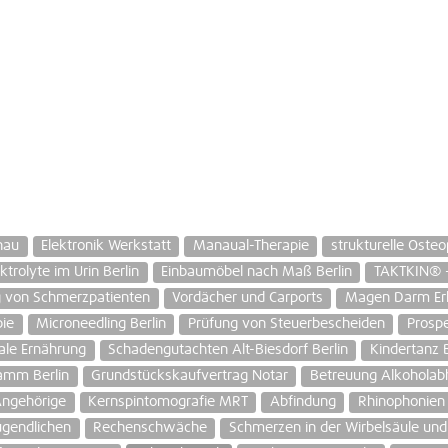
nau
Elektronik Werkstatt
Manaual-Therapie
strukturelle Osteo
trolyte im Urin Berlin
Einbaumöbel nach Maß Berlin
TAKTKIN® -
 von Schmerzpatienten
Vordächer und Carports
Magen Darm Erk
pie
Microneedling Berlin
Prüfung von Steuerbescheiden
Prosp
ale Ernährung
Schadengutachten Alt-Biesdorf Berlin
Kindertanz B
damm Berlin
Grundstückskaufvertrag Notar
Betreuung Alkoholab
Angehörige
Kernspintomografie MRT
Abfindung
Rhinophonien
ugendlichen
Rechenschwäche
Schmerzen in der Wirbelsäule un