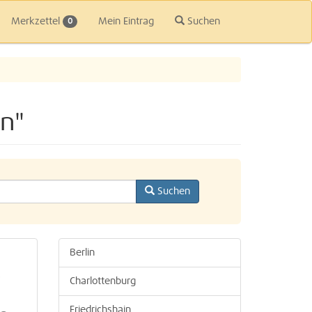
Merkzettel
Mein Eintrag
Suchen
0
n"
Suchen
Berlin
,
Charlottenburg
Friedrichshain