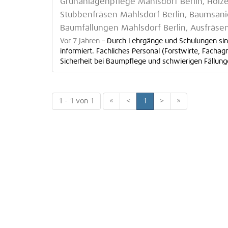
Grünanlagenpflege Mahlsdorf Berlin, Holze
Stubbenfräsen Mahlsdorf Berlin, Baumsani
Baumfällungen Mahlsdorf Berlin, Ausfräse
Vor 7 Jahren
–
Durch Lehrgänge und Schulungen sind
informiert. Fachliches Personal (Forstwirte, Facha
Sicherheit bei Baumpflege und schwierigen Fällung
1 - 1 von 1
«
<
1
>
»