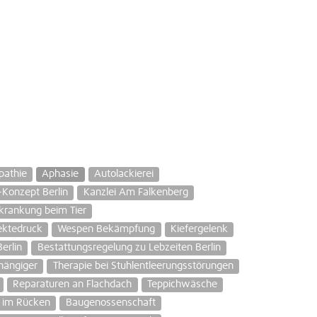
pathie
Aphasie
Autolackierei
Konzept Berlin
Kanzlei Am Falkenberg
rankung beim Tier
ektedruck
Wespen Bekämpfung
Kiefergelenk
erlin
Bestattungsregelung zu Lebzeiten Berlin
hängiger
Therapie bei Stuhlentleerungsstörungen
Reparaturen an Flachdach
Teppichwäsche
d im Rücken
Baugenossenschaft