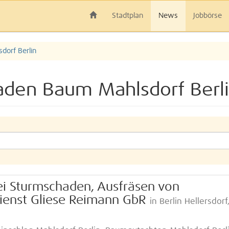
Stadtplan
News
Jobbörse
orf Berlin
aden Baum Mahlsdorf Berli
i Sturmschaden, Ausfräsen von
ienst Gliese Reimann GbR
in Berlin Hellersdorf