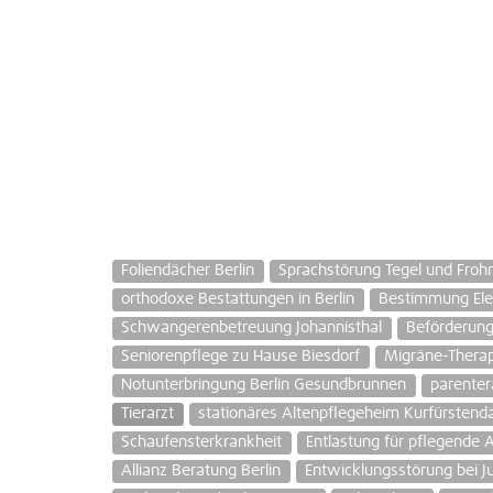
Foliendächer Berlin
Sprachstörung Tegel und Froh
orthodoxe Bestattungen in Berlin
Bestimmung Elek
Schwangerenbetreuung Johannisthal
Beförderung
Seniorenpflege zu Hause Biesdorf
Migräne-Thera
Notunterbringung Berlin Gesundbrunnen
parenter
Tierarzt
stationäres Altenpflegeheim Kurfürsten
Schaufensterkrankheit
Entlastung für pflegende 
Allianz Beratung Berlin
Entwicklungsstörung bei J