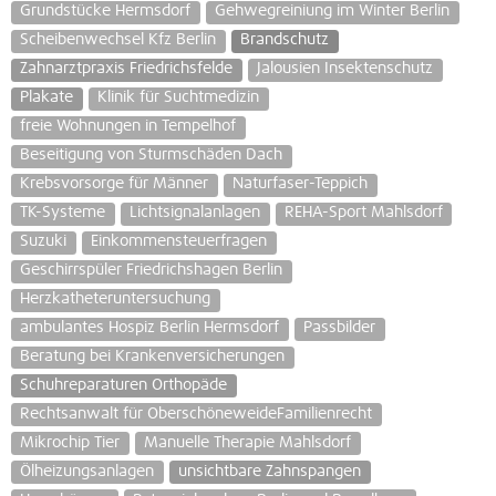
Grundstücke Hermsdorf
Gehwegreiniung im Winter Berlin
Scheibenwechsel Kfz Berlin
Brandschutz
Zahnarztpraxis Friedrichsfelde
Jalousien Insektenschutz
Plakate
Klinik für Suchtmedizin
freie Wohnungen in Tempelhof
Beseitigung von Sturmschäden Dach
Krebsvorsorge für Männer
Naturfaser-Teppich
TK-Systeme
Lichtsignalanlagen
REHA-Sport Mahlsdorf
Suzuki
Einkommensteuerfragen
Geschirrspüler Friedrichshagen Berlin
Herzkatheteruntersuchung
ambulantes Hospiz Berlin Hermsdorf
Passbilder
Beratung bei Krankenversicherungen
Schuhreparaturen Orthopäde
Rechtsanwalt für OberschöneweideFamilienrecht
Mikrochip Tier
Manuelle Therapie Mahlsdorf
Ölheizungsanlagen
unsichtbare Zahnspangen