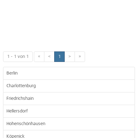
1 - 1 von 1
«
<
1
>
»
Berlin
Charlottenburg
Friedrichshain
Hellersdorf
Hohenschönhausen
Köpenick