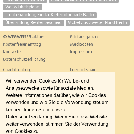
Weitwinkelspione
Frühbehandlung Kinder Kieferorthopäde Berlin
Überprüfung Rentenbescheid
Möbel aus zweiter Hand Berlin
© WEGWEISER aktuell
Printausgaben
Kostenfreier Eintrag
Mediadaten
Kontakte
Impressum
Datenschutzerklärung
Charlottenburg
Friedrichshain
Hellersdorf
Hohenschönhausen
Wir verwenden Cookies für Werbe- und
Köpenick
Kreuzberg
Analysezwecke sowie für soziale Medien.
Lichtenberg
Marzahn
Weitere Informationen darüber, wie wir Cookies
Mitte
Neukölln
verwenden und wie Sie die Verwendung steuern
Pankow
Prenzlauer Berg
können, finden Sie in unserer
Reinickendorf
Schöneberg
Datenschutzerklärung. Wenn Sie diese Website
Spandau
Steglitz
weiter verwenden, stimmen Sie der Verwendung
Tempelhof
Tiergarten
von Cookies zu.