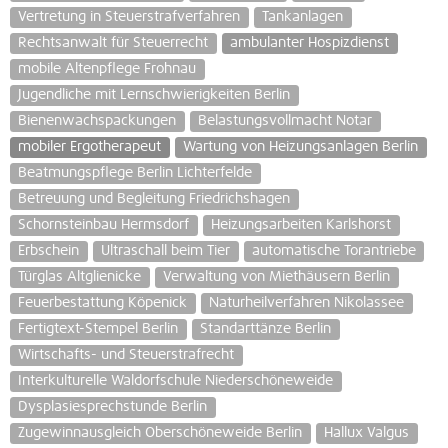
Vertretung in Steuerstrafverfahren
Tankanlagen
Rechtsanwalt für Steuerrecht
ambulanter Hospizdienst
mobile Altenpflege Frohnau
Jugendliche mit Lernschwierigkeiten Berlin
Bienenwachspackungen
Belastungsvollmacht Notar
mobiler Ergotherapeut
Wartung von Heizungsanlagen Berlin
Beatmungspflege Berlin Lichterfelde
Betreuung und Begleitung Friedrichshagen
Schornsteinbau Hermsdorf
Heizungsarbeiten Karlshorst
Erbschein
Ultraschall beim Tier
automatische Torantriebe
Türglas Altglienicke
Verwaltung von Miethäusern Berlin
Feuerbestattung Köpenick
Naturheilverfahren Nikolassee
Fertigtext-Stempel Berlin
Standarttänze Berlin
Wirtschafts- und Steuerstrafrecht
Interkulturelle Waldorfschule Niederschöneweide
Dysplasiesprechstunde Berlin
Zugewinnausgleich Oberschöneweide Berlin
Hallux Valgus