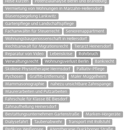
Hose kürzen
Potenzialanalyse Berlin und Brandburg
Vermietung von Wohnungen in Marzahn-Hellersdorf
Blasenspiegelung Lankwitz
Gartenpflege und Landschaftspflege
Fachanwältin für Steuerrecht
Seniorenappartment
Wohnungsbaugenossenschaft in Hellersdorf
Rechtsanwalt für Migrationsrecht
Tierarzt Heinersdorf
Reparatur von Video
Lebenskrise
Rohrbruch
Verwaltungsrecht
Wohnungsverlust Berlin
Bankrecht
Skoliose Physiotherapie Hermsdorf
Palliativ-Pflege
Pychosen
Graffiti-Entfernung
Maler Müggelheim
Mammasonographie
nahezu unsichtbare Zahnspange
Maurerarbeiten und Putzarbeiten
Fahrschule für Klasse BE Biesdorf
Zahnaufhellung Heinersdorf
Bestattungsunternehmen Gartenstraße
Marken-Hörgeräte
Dialysefahrt
Taubenabwehr
Transport mit Rollstuhl
Pediküre Weißensee
Atemtherapie Quickborner Straße