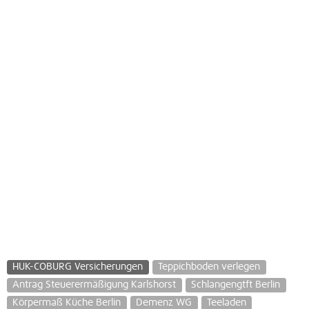
HUK-COBURG Versicherungen
Teppichboden verlegen
Antrag Steuerermäßigung Karlshorst
Schlangengtft Berlin
Körpermaß Küche Berlin
Demenz WG
Teeladen