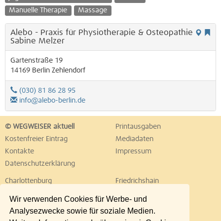
Manuelle Therapie
Massage
Alebo - Praxis für Physiotherapie & Osteopathie
Sabine Melzer
Gartenstraße 19
14169
Berlin
Zehlendorf
(030) 81 86 28 95
info@alebo-berlin.de
© WEGWEISER aktuell
Printausgaben
Kostenfreier Eintrag
Mediadaten
Kontakte
Impressum
Datenschutzerklärung
Charlottenburg
Friedrichshain
Hellersdorf
Hohenschönhausen
Wir verwenden Cookies für Werbe- und
Köpenick
Kreuzberg
Analysezwecke sowie für soziale Medien.
Lichtenberg
Marzahn