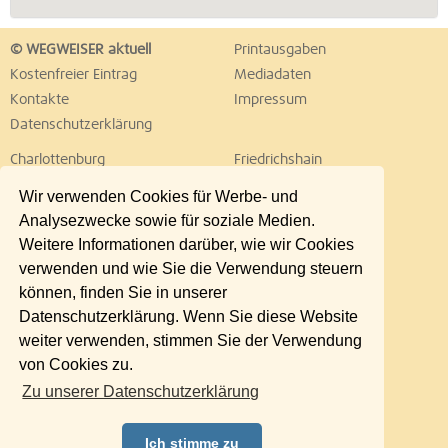
© WEGWEISER aktuell
Printausgaben
Kostenfreier Eintrag
Mediadaten
Kontakte
Impressum
Datenschutzerklärung
Charlottenburg
Friedrichshain
Hellersdorf
Hohenschönhausen
Wir verwenden Cookies für Werbe- und
Köpenick
Kreuzberg
Analysezwecke sowie für soziale Medien.
Lichtenberg
Marzahn
Weitere Informationen darüber, wie wir Cookies
Mitte
Neukölln
verwenden und wie Sie die Verwendung steuern
Pankow
Prenzlauer Berg
können, finden Sie in unserer
Reinickendorf
Schöneberg
Datenschutzerklärung. Wenn Sie diese Website
Spandau
Steglitz
weiter verwenden, stimmen Sie der Verwendung
Tempelhof
Tiergarten
von Cookies zu.
Treptow
Umland Ost
Zu unserer Datenschutzerklärung
Wedding
Weißensee
Wilmersdorf
Zehlendorf
Ich stimme zu