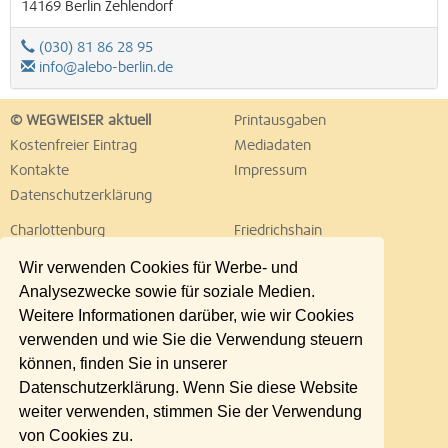
14169
Berlin
Zehlendorf
(030) 81 86 28 95
info@alebo-berlin.de
© WEGWEISER aktuell
Printausgaben
Kostenfreier Eintrag
Mediadaten
Kontakte
Impressum
Datenschutzerklärung
Charlottenburg
Friedrichshain
Hellersdorf
Hohenschönhausen
Wir verwenden Cookies für Werbe- und
Köpenick
Kreuzberg
Analysezwecke sowie für soziale Medien.
Lichtenberg
Marzahn
Weitere Informationen darüber, wie wir Cookies
Mitte
Neukölln
verwenden und wie Sie die Verwendung steuern
Pankow
Prenzlauer Berg
können, finden Sie in unserer
Reinickendorf
Schöneberg
Datenschutzerklärung. Wenn Sie diese Website
Spandau
Steglitz
weiter verwenden, stimmen Sie der Verwendung
Tempelhof
Tiergarten
von Cookies zu.