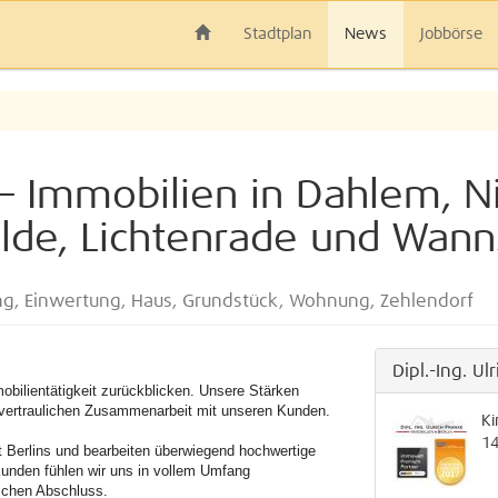
Stadtplan
News
Jobbörse
– Immobilien in Dahlem, N
felde, Lichtenrade und Wan
ng, Einwertung, Haus, Grundstück, Wohnung, Zehlendorf
Dipl.-Ing. Ul
obilientätigkeit zurückblicken. Unsere Stärken
nd vertraulichen Zusammenarbeit mit unseren Kunden.
Ki
1
 Berlins und bearbeiten überwiegend hochwertige
unden fühlen wir uns in vollem Umfang
eichen Abschluss.