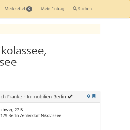
Merkzettel
Mein Eintrag
Suchen
0
ikolassee,
nsee
rich Franke - Immobilien Berlin
rchweg 27 B
4129
Berlin
Zehlendorf
Nikolassee