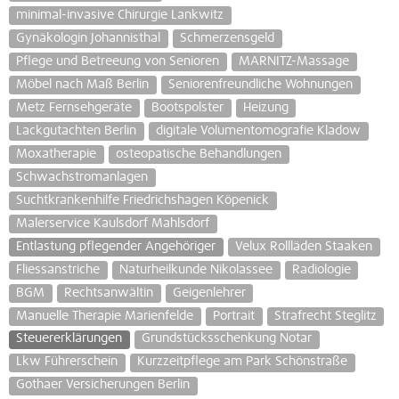
minimal-invasive Chirurgie Lankwitz
Gynäkologin Johannisthal
Schmerzensgeld
Pflege und Betreeung von Senioren
MARNITZ-Massage
Möbel nach Maß Berlin
Seniorenfreundliche Wohnungen
Metz Fernsehgeräte
Bootspolster
Heizung
Lackgutachten Berlin
digitale Volumentomografie Kladow
Moxatherapie
osteopatische Behandlungen
Schwachstromanlagen
Suchtkrankenhilfe Friedrichshagen Köpenick
Malerservice Kaulsdorf Mahlsdorf
Entlastung pflegender Angehöriger
Velux Rollläden Staaken
Fliessanstriche
Naturheilkunde Nikolassee
Radiologie
BGM
Rechtsanwältin
Geigenlehrer
Manuelle Therapie Marienfelde
Portrait
Strafrecht Steglitz
Steuererklärungen
Grundstücksschenkung Notar
Lkw Führerschein
Kurzzeitpflege am Park Schönstraße
Gothaer Versicherungen Berlin