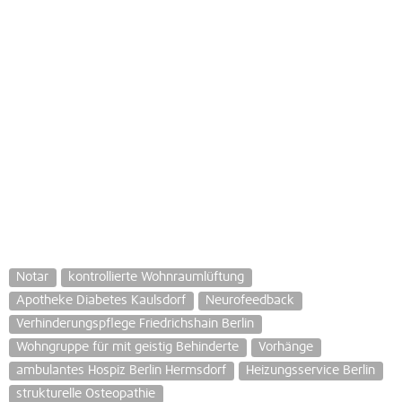
Notar
kontrollierte Wohnraumlüftung
Apotheke Diabetes Kaulsdorf
Neurofeedback
Verhinderungspflege Friedrichshain Berlin
Wohngruppe für mit geistig Behinderte
Vorhänge
ambulantes Hospiz Berlin Hermsdorf
Heizungsservice Berlin
strukturelle Osteopathie