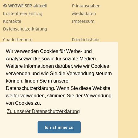
© WEGWEISER aktuell
Printausgaben
Kostenfreier Eintrag
Mediadaten
Kontakte
Impressum
Datenschutzerklärung
Charlottenburg
Friedrichshain
Hellersdorf
Hohenschönhausen
Wir verwenden Cookies für Werbe- und
Köpenick
Kreuzberg
Analysezwecke sowie für soziale Medien.
Lichtenberg
Marzahn
Weitere Informationen darüber, wie wir Cookies
Mitte
Neukölln
verwenden und wie Sie die Verwendung steuern
Pankow
Prenzlauer Berg
können, finden Sie in unserer
Reinickendorf
Schöneberg
Datenschutzerklärung. Wenn Sie diese Website
Spandau
Steglitz
weiter verwenden, stimmen Sie der Verwendung
Tempelhof
Tiergarten
von Cookies zu.
Treptow
Umland Ost
Zu unserer Datenschutzerklärung
Wedding
Weißensee
Wilmersdorf
Zehlendorf
Ich stimme zu