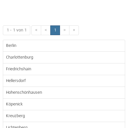
1 - 1 von 1
«
<
1
>
»
Berlin
Charlottenburg
Friedrichshain
Hellersdorf
Hohenschönhausen
Köpenick
Kreuzberg
Lichtenberg