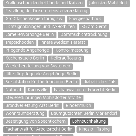
Krallenschneiden bei Hunde und Katzen
Jalousien Mahlsdorf
Erstellung der Einkommensteuererklärung
Großflächenkopien farbig sw
Energiesparhaus
Lichtsignalanlagen und TV-Hörhilfen
KG am Gerät
Lamellenvorhänge Berlin
Dämmschichttrocknung
Treppichböden
Innere Medizin Tierarzt
Pflegende Angehörige
Kontrollmessung
Küchenstudio Berlin
Kellerauflösung
Wiederherstellung von Systemen
Hilfe für pflegende Angehörige Berlin
Sozialstation Kurfürstendamm Berlin
diabetischer Fuß
Notariat
Kurzwelle
Fachanwältin für Erbrecht Berlin
Steuererklärungen Mahlsdorfer Straße
Brandverletzung Arzt Berlin
Rindenmulch
Wohnraumberatung
Baumgutachten Berlin Mariendorf
Beseitigung von Spechtlöchern
Lohnbuchhaltung
Fachanwalt für Arbeitsrecht Berlin
Kinesio - Taping