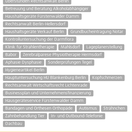
Überstunden Rechtsanwalt Berlin
Betreuung und Beratung Alkoholabhängiger
Haushaltsgeräte Fürstenwalder Damm
Rechtsanwalt Berlin-Hellersdorf
Haushaltsgeräte Verkauf Berlin
Grundbucheintragung Notar
Kontrolluntersuchung der Darmflora
Klinik für Strahlentherapie
Mahlsdorf
Lageplanerstellung
Babor
Zerebralparese Physiotherapie Hermsdorf
Aphasie Dysphasie
Sonderprüfungen Tegel
Hygieneartikel Berlin
Hauptuntersuchung HU Blankenburg Berlin
Kopfschmerzen
Rechtsanwalt Wirtschaftsrecht Lichtenrade
Businessplan und Unternehmensfinanzierung
Hausgeräteservice Fürstenwalder Damm
Bandagen und Orthesen Orthopäde
Autismus
Strähnchen
Zahnbehandlung Tier
In- und Outbound-Telefonie
Dachbau