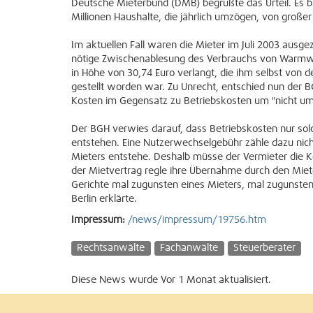
Deutsche Mieterbund (DMB) begrüßte das Urteil. Es bri
Millionen Haushalte, die jährlich umzögen, von große
Im aktuellen Fall waren die Mieter im Juli 2003 ausge
nötige Zwischenablesung des Verbrauchs von Warmw
in Höhe von 30,74 Euro verlangt, die ihm selbst vo
gestellt worden war. Zu Unrecht, entschied nun der BG
Kosten im Gegensatz zu Betriebskosten um "nicht um
Der BGH verwies darauf, dass Betriebskosten nur solc
entstehen. Eine Nutzerwechselgebühr zähle dazu nich
Mieters entstehe. Deshalb müsse der Vermieter die K
der Mietvertrag regle ihre Übernahme durch den Miet
Gerichte mal zugunsten eines Mieters, mal zugunsten
Berlin erklärte.
Impressum:
/news/impressum/19756.htm
Rechtsanwälte
Fachanwälte
Steuerberater
Diese News wurde Vor 1 Monat aktualisiert.