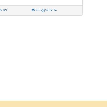
65 80
info@SZuP.de