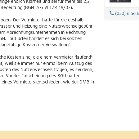
nge endlich Klarheit und sei für mehr als 2,2
r Bedeutung (BGH, AZ: VIII ZR 19/07).
(030) 6 56 
zogen. Der Vermieter hatte für die deshalb
asser und Heizung eine Nutzerwechselgebühr
n dem Abrechnungsunternehmen in Rechnung
H. Laut Urteil handelt es sich bei solchen
lagefähige Kosten der Verwaltung".
he Kosten sind, die einem Vermieter "laufend"
t, weil sie immer nur einmal beim Auszug des
osten des Nutzerwechsels tragen, es sei denn,
er. Vor der Entscheidung des BGH hatten
 eines Vermieters entschieden, wie der DMB in