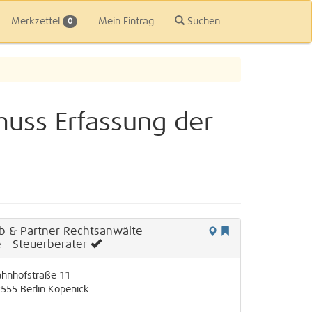
Merkzettel
Mein Eintrag
Suchen
0
muss Erfassung der
ab & Partner Rechtsanwälte -
 - Steuerberater
hnhofstraße 11
2555
Berlin
Köpenick