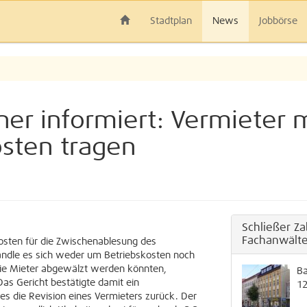
Stadtplan
News
Jobbörse
ner informiert: Vermieter 
sten tragen
Schließer Z
Fachanwälte
osten für die Zwischenablesung des
andle es sich weder um Betriebskosten noch
die Mieter abgewälzt werden könnten,
Ba
Das Gericht bestätigte damit ein
1
es die Revision eines Vermieters zurück. Der