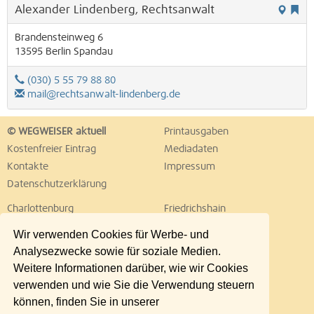
Alexander Lindenberg, Rechtsanwalt
Brandensteinweg 6
13595
Berlin
Spandau
(030) 5 55 79 88 80
mail@rechtsanwalt-lindenberg.de
© WEGWEISER aktuell
Printausgaben
Kostenfreier Eintrag
Mediadaten
Kontakte
Impressum
Datenschutzerklärung
Charlottenburg
Friedrichshain
Hellersdorf
Hohenschönhausen
Wir verwenden Cookies für Werbe- und
Köpenick
Kreuzberg
Analysezwecke sowie für soziale Medien.
Lichtenberg
Marzahn
Weitere Informationen darüber, wie wir Cookies
Mitte
Neukölln
verwenden und wie Sie die Verwendung steuern
Pankow
Prenzlauer Berg
können, finden Sie in unserer