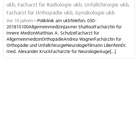
ukb, Facharzt für Radiologie ukb, Unfallchirurgie ukb,
Facharzt für Orthopädie ukb, Gynäkologie ukb
Vor 10 Jahren
–
Poliklinik am ukbTelefon: 030-
201815100AllgemeinmedizinJasmin ShaltoutFachärztin für
Innere MedizinMatthias A. SchulzeFacharzt für
AllgemeinmedizinOrthopädieAndrea WagnerFachärztin für
Orthopädie und UnfallchirurgieNeurologieTilmann LilienfeinDr.
med. Alexander KruckFachärzte für NeurologieAuge[...]