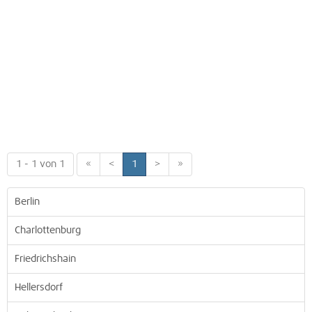
1 - 1 von 1
«
<
1
>
»
Berlin
Charlottenburg
Friedrichshain
Hellersdorf