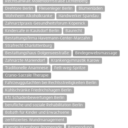
Rechtsanwalt Möllendorffstraße Lichtenberg
Drehtore Berlin
Fliesenleger Berlin
Blumenläden
Wohnheim Alkoholkranke
Handwerker Spandau
Zahnarztpraxis Gesundheitsforum Köpenick
Kindercafe in Kaulsdorf Berlin
Baurecht
Bestattungsfirma Havemann-Center-Marzahn
Strafrecht Charlottenburg
Bestattungshaus Dolgenseestraße
Bindegewebsmassage
Zahnärzte Mariendorf
Krankengymnastik Karow
Traditionelle Anamnese
Fett-weg-Spritze
Cranio-Sacrale Therapie
Fahrzeuggutachten bei Rechtsstreitigkeiten Berlin
Kühlschränke Friedrichshagen Berlin
Kfz Schadenbewertungen Berlin
berufliche und soziale Rehabilitation Berlin
Bobath für Kinder und Erwachsene
zertifiziertes Wundmanagement
Kanzlei Marzahner Promenade
Baumrodung