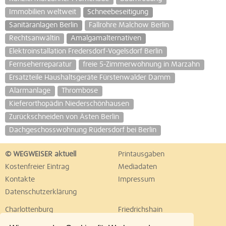
Immobilien weltweit
Schneebeseitigung
Sanitäranlagen Berlin
Fallrohre Malchow Berlin
Rechtsanwältin
Amalgamalternativen
Elektroinstallation Fredersdorf-Vogelsdorf Berlin
Fernseherreparatur
freie 5-Zimmerwohnung in Marzahn
Ersatzteile Haushaltsgeräte Fürstenwalder Damm
Alarmanlage
Thrombose
Kieferorthopädin Niederschönhausen
Zurückschneiden von Ästen Berlin
Dachgeschosswohnung Rüdersdorf bei Berlin
© WEGWEISER aktuell
Printausgaben
Kostenfreier Eintrag
Mediadaten
Kontakte
Impressum
Datenschutzerklärung
Charlottenburg
Friedrichshain
Hellersdorf
Hohenschönhausen