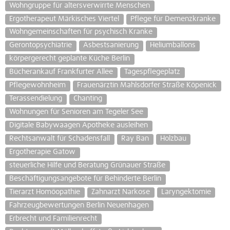
Wohngruppe für altersverwirrte Menschen
Ergotherapeut Märkisches Viertel
Pflege für Demenzkranke
Wohngemeinschaften für psychisch Kranke
Gerontopsychiatrie
Asbestsanierung
Heliumballons
körpergerecht geplante Küche Berlin
Bücherankauf Frankfurter Allee
Tagespflegeplatz
Pflegewohnheim
Frauenärztin Mahlsdorfer Straße Köpenick
Terassendielung
Chanting
Wohnungen für Senioren am Tegeler See
Digitale Babywaagen Apotheke ausleihen
Rechtsanwalt für Schadensfall
Ray Ban
Holzbau
Ergotherapie Gatow
steuerliche Hilfe und Beratung Grünauer Straße
Beschäftigungsangebote für Behinderte Berlin
Tierarzt Homöopathie
Zahnarzt Narkose
Laryngektomie
Fahrzeugbewertungen Berlin Neuenhagen
Erbrecht und Familienrecht