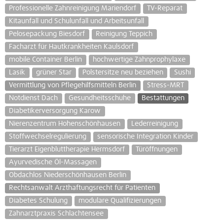
Professionelle Zahnreinigung Mariendorf
TV-Reparat
Kitaunfall und Schulunfall und Arbeitsunfall
Pelosepackung Biesdorf
Reinigung Teppich
Facharzt für Hautkrankheiten Kaulsdorf
mobile Container Berlin
hochwertige Zahnprophylaxe
Lasik
grüner Star
Polstersitze neu beziehen
Sushi
Vermittlung von Pflegehilfsmitteln Berlin
Stress-MRT
Notdienst Dach
Gesundheitsschuhe
Bestattungen
Diabetikerversorgung Karow
Nierenzentrum Hohenschönhausen
Lederreinigung
Stoffwechselregulierung
sensorische Integration Kinder
Tierarzt Eigenbluttherapie Hermsdorf
Türöffnungen
Ayurvedische Öl-Massagen
Obdachlos Niederschönhausen Berlin
Rechtsanwalt Arzthaftungsrecht für Patienten
Diabetes Schulung
modulare Qualifizierungen
Zahnarztpraxis Schlachtensee