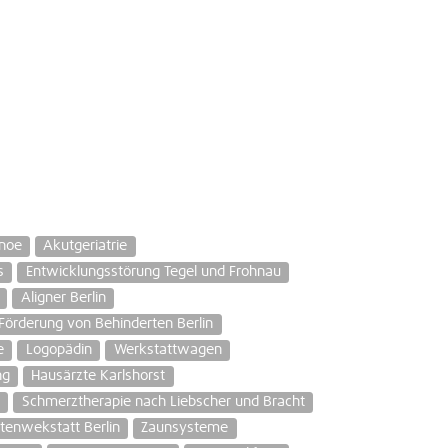
noe
Akutgeriatrie
s
Entwicklungsstörung Tegel und Frohnau
Aligner Berlin
Förderung von Behinderten Berlin
e
Logopädin
Werkstattwagen
ng
Hausärzte Karlshorst
Schmerztherapie nach Liebscher und Bracht
tenwekstatt Berlin
Zaunsysteme