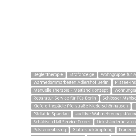
Begleittherapie
Strafanzeige
Wohngruppe für 
Wärmedämmarbeiten Adlershof Berlin
Plissee-In
Manuelle Therapie - Maitland Konzept
Wohnungen 
Reparatur-Service für PCs Berlin
Schlösser Mahlsd
Kieferorthopädie Pfeilstraße Niederschönhausen
Pädiatrie Spandau
auditive Wahrnehmungsstörun
Schäbisch Hall Service Erkner
Linkshänderberatu
Polsterneubezug
Glatteisbekämpfung
Frauenär