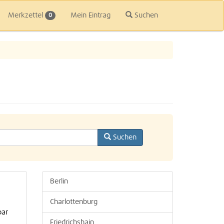
Merkzettel
Mein Eintrag
Suchen
0
Suchen
Berlin
Charlottenburg
bar️
Friedrichshain