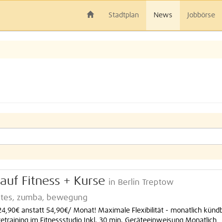
Stadtplan
News
Jobbörse
 auf Fitness + Kurse
in Berlin Treptow
ilates, zumba, bewegung
r 24,90€ anstatt 54,90€/ Monat! Maximale Flexibilität - monatlich künd
tetraining im Fitnessstudio Inkl. 30 min. Geräteeinweisung Monatlich