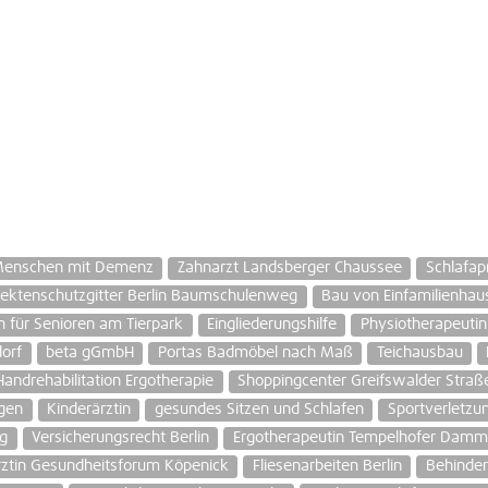
Menschen mit Demenz
Zahnarzt Landsberger Chaussee
Schlafap
sektenschutzgitter Berlin Baumschulenweg
Bau von Einfamilienhau
für Senioren am Tierpark
Eingliederungshilfe
Physiotherapeutin
orf
beta gGmbH
Portas Badmöbel nach Maß
Teichausbau
Handrehabilitation Ergotherapie
Shoppingcenter Greifswalder Straß
gen
Kinderärztin
gesundes Sitzen und Schlafen
Sportverletzu
ng
Versicherungsrecht Berlin
Ergotherapeutin Tempelhofer Damm
ztin Gesundheitsforum Köpenick
Fliesenarbeiten Berlin
Behinder