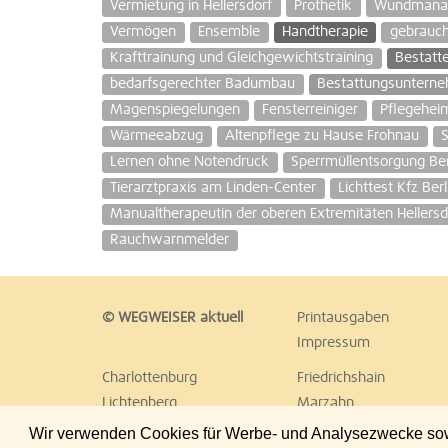
Vermietung in Hellersdorf
Prothetik
Wundmana
Vermögen
Ensemble
Handtherapie
gebrauch
Krafttrainung und Gleichgewichtstraining
Bestatt
bedarfsgerechter Badumbau
Bestattungsuntern
Magenspiegelungen
Fensterreiniger
Pflegeheim
Wärmeeabzug
Altenpflege zu Hause Frohnau
Lernen ohne Notendruck
Sperrmüllentsorgung Ber
Tierarztpraxis am Linden-Center
Lichttest Kfz Berl
Manualtherapeutin der oberen Extremitäten Hellers
Rauchwarnmelder
© WEGWEISER aktuell
Printausgaben
Impressum
Charlottenburg
Friedrichshain
Lichtenberg
Marzahn
Reinickendorf
Schöneberg
Wir verwenden Cookies für Werbe- und Analysezwecke sowie