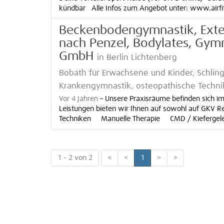
kündbar Alle Infos zum Angebot unter: www.airfitn
Beckenbodengymnastik, Exten
nach Penzel, Bodylates, Gymn
GmbH
in Berlin Lichtenberg
Bobath für Erwachsene und Kinder, Schlin
Krankengymnastik, osteopathische Technik
Vor 4 Jahren
–
Unsere Praxisräume befinden sich im
Leistungen bieten wir Ihnen auf sowohl auf GKV
Techniken Manuelle Therapie CMD / Kiefergelen
1 - 2 von 2
«
<
1
>
»