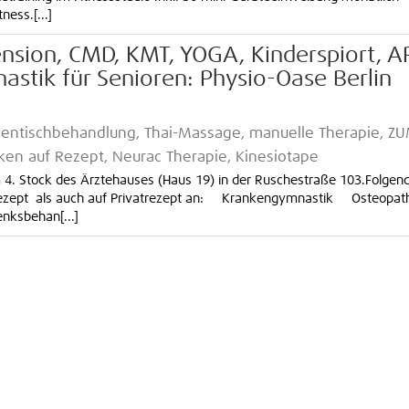
ess.[...]
sion, CMD, KMT, YOGA, Kinderspiort, 
astik für Senioren: Physio-Oase Berlin
gentischbehandlung, Thai-Massage, manuelle Therapie, Z
en auf Rezept, Neurac Therapie, Kinesiotape
 4. Stock des Ärztehauses (Haus 19) in der Ruschestraße 103.Folgen
 Rezept als auch auf Privatrezept an: Krankengymnastik Osteopat
ksbehan[...]