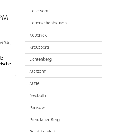
Hellersdorf
APM
Hohenschönhausen
Köpenick
UMBA,
Kreuzberg
de
Lichtenberg
hische
Marzahn
Mitte
Neukölln
Pankow
Prenzlauer Berg