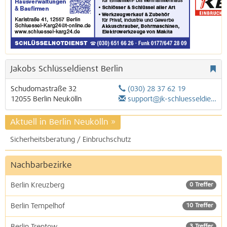
Jakobs Schlüsseldienst Berlin
Schudomastraße 32
(030) 28 37 62 19
12055
Berlin
Neukölln
support@jk-schluesseldienst.berlin
Aktuell in Berlin Neukölln
»
Sicherheitsberatung / Einbruchschutz
Nachbarbezirke
Berlin Kreuzberg
0 Treffer
Berlin Tempelhof
10 Treffer
Berlin Treptow
3 Treffer