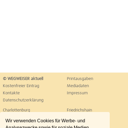
© WEGWEISER aktuell
Printausgaben
Kostenfreier Eintrag
Mediadaten
Kontakte
Impressum
Datenschutzerklärung
Charlottenburg
Friedrichshain
Hellersdorf
Hohenschönhausen
Wir verwenden Cookies für Werbe- und
Köpenick
Kreuzberg
Analysezwecke sowie für soziale Medien.