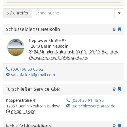
6
/ 6 Treffer
Schlüsseldienst Neukölln
Treptower Straße 97
12043
Berlin
Neukölln
24 Stunden Notdienst:
00:00 - 23:59
Tür - Auto
Öffnungen und Schloßmontagen
(030) 98 53 05 92
sahinfalke1@gmail.com
Türschließer-Service GbR
Kappenstraße 4
(030) 23 91 46 95
12357
Berlin
Neukölln
Rudow
tuerschliesser@arcor.de
09:00 - 16:00
Jack's Schlüsseldienst