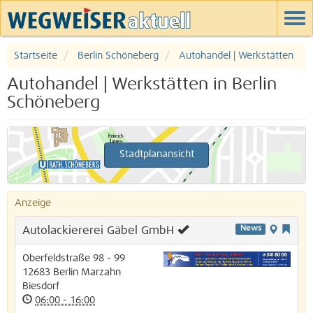
Startseite
Berlin Schöneberg
Autohandel | Werkstätten
Autohandel | Werkstätten in Berlin
Schöneberg
Stadtplanansicht
Anzeige
Autolackiererei Gäbel GmbH
News
Oberfeldstraße 98 - 99
12683
Berlin
Marzahn
Biesdorf
06:00 - 16:00