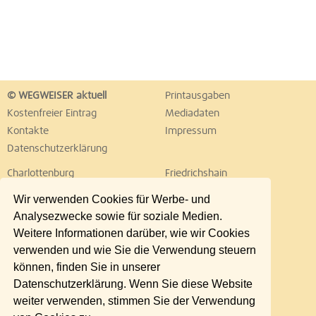
© WEGWEISER aktuell
Printausgaben
Kostenfreier Eintrag
Mediadaten
Kontakte
Impressum
Datenschutzerklärung
Charlottenburg
Friedrichshain
Hellersdorf
Hohenschönhausen
Wir verwenden Cookies für Werbe- und
Köpenick
Kreuzberg
Analysezwecke sowie für soziale Medien.
Lichtenberg
Marzahn
Weitere Informationen darüber, wie wir Cookies
Mitte
Neukölln
verwenden und wie Sie die Verwendung steuern
Pankow
Prenzlauer Berg
können, finden Sie in unserer
Reinickendorf
Schöneberg
Datenschutzerklärung. Wenn Sie diese Website
Spandau
Steglitz
weiter verwenden, stimmen Sie der Verwendung
Tempelhof
Tiergarten