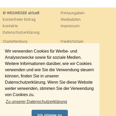
© WEGWEISER aktuell
Printausgaben
Kostenfreier Eintrag
Mediadaten
Kontakte
Impressum
Datenschutzerklärung
Charlottenburg
Friedrichshain
Hellersdorf
Hohenschönhausen
Wir verwenden Cookies für Werbe- und
Köpenick
Kreuzberg
Analysezwecke sowie für soziale Medien.
Lichtenberg
Marzahn
Weitere Informationen darüber, wie wir Cookies
Mitte
Neukölln
verwenden und wie Sie die Verwendung steuern
Pankow
Prenzlauer Berg
können, finden Sie in unserer
Reinickendorf
Schöneberg
Datenschutzerklärung. Wenn Sie diese Website
Spandau
Steglitz
weiter verwenden, stimmen Sie der Verwendung
Tempelhof
Tiergarten
von Cookies zu.
Treptow
Umland Ost
Zu unserer Datenschutzerklärung
Wedding
Weißensee
Wilmersdorf
Zehlendorf
Ich stimme zu