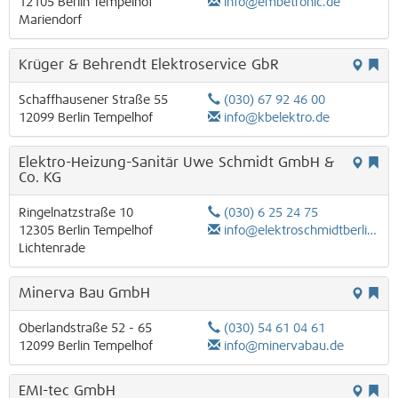
12105
Berlin
Tempelhof
info@embetronic.de
Mariendorf
Krüger & Behrendt Elektroservice GbR
Schaffhausener Straße 55
(030) 67 92 46 00
12099
Berlin
Tempelhof
info@kbelektro.de
Elektro-Heizung-Sanitär Uwe Schmidt GmbH &
Co. KG
Ringelnatzstraße 10
(030) 6 25 24 75
12305
Berlin
Tempelhof
info@elektroschmidtberlin.de
Lichtenrade
Minerva Bau GmbH
Oberlandstraße 52 - 65
(030) 54 61 04 61
12099
Berlin
Tempelhof
info@minervabau.de
EMI-tec GmbH