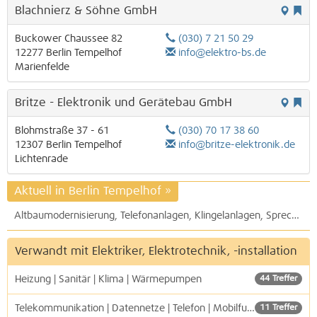
Blachnierz & Söhne GmbH
Buckower Chaussee 82
(030) 7 21 50 29
12277
Berlin
Tempelhof
info@elektro-bs.de
Marienfelde
Britze - Elektronik und Gerätebau GmbH
Blohmstraße 37 - 61
(030) 70 17 38 60
12307
Berlin
Tempelhof
info@britze-elektronik.de
Lichtenrade
Aktuell in Berlin Tempelhof
»
Altbaumodernisierung, Telefonanlagen, Klingelanlagen, Sprechanlagen, Datentechnik, Netzwerktechnik, Antennen- / Kabel- / Satelliten - Empfangsanlagen: R.S. Elektrobau GmbH
Verwandt mit Elektriker, Elektrotechnik, -installation
Heizung | Sanitär | Klima | Wärmepumpen
44 Treffer
Telekommunikation | Datennetze | Telefon | Mobilfunk
11 Treffer