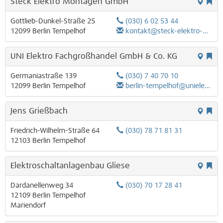
Steck Elektro Montagen GmbH
Gottlieb-Dunkel-Straße 25
(030) 6 02 53 44
12099
Berlin
Tempelhof
kontakt@steck-elektro-montagen.de
UNI Elektro Fachgroßhandel GmbH & Co. KG
Germaniastraße 139
(030) 7 40 70 10
12099
Berlin
Tempelhof
berlin-tempelhof@unielektro.de
Jens Grießbach
Friedrich-Wilhelm-Straße 64
(030) 78 71 81 31
12103
Berlin
Tempelhof
Elektroschaltanlagenbau Gliese
Dardanellenweg 34
(030) 70 17 28 41
12109
Berlin
Tempelhof
Mariendorf