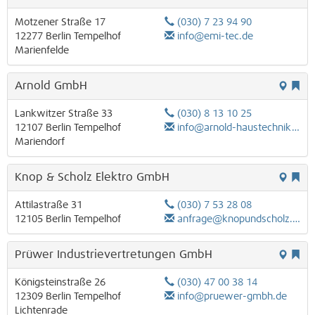
Motzener Straße 17
(030) 7 23 94 90
12277
Berlin
Tempelhof
info@emi-tec.de
Marienfelde
Arnold GmbH
Lankwitzer Straße 33
(030) 8 13 10 25
12107
Berlin
Tempelhof
info@arnold-haustechnik.com
Mariendorf
Knop & Scholz Elektro GmbH
Attilastraße 31
(030) 7 53 28 08
12105
Berlin
Tempelhof
anfrage@knopundscholz.de
Prüwer Industrievertretungen GmbH
Königsteinstraße 26
(030) 47 00 38 14
12309
Berlin
Tempelhof
info@pruewer-gmbh.de
Lichtenrade