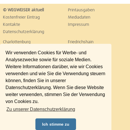
© WEGWEISER aktuell
Printausgaben
Kostenfreier Eintrag
Mediadaten
Kontakte
Impressum
Datenschutzerklärung
Charlottenburg
Friedrichshain
Hellersdorf
Hohenschönhausen
Wir verwenden Cookies für Werbe- und
Köpenick
Kreuzberg
Analysezwecke sowie für soziale Medien.
Lichtenberg
Marzahn
Weitere Informationen darüber, wie wir Cookies
Mitte
Neukölln
verwenden und wie Sie die Verwendung steuern
Pankow
Prenzlauer Berg
können, finden Sie in unserer
Reinickendorf
Schöneberg
Datenschutzerklärung. Wenn Sie diese Website
Spandau
Steglitz
weiter verwenden, stimmen Sie der Verwendung
Tempelhof
Tiergarten
von Cookies zu.
Treptow
Umland Ost
Zu unserer Datenschutzerklärung
Wedding
Weißensee
Wilmersdorf
Zehlendorf
Ich stimme zu